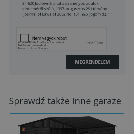
34-620 Jodłownik által a személyes adatok
védelméről szóló, 1997. augusztus 29-i törvény
(Journal of Laws of 2002 No. 101, 926. jogcím d.). "
Sprawdź także inne garaże