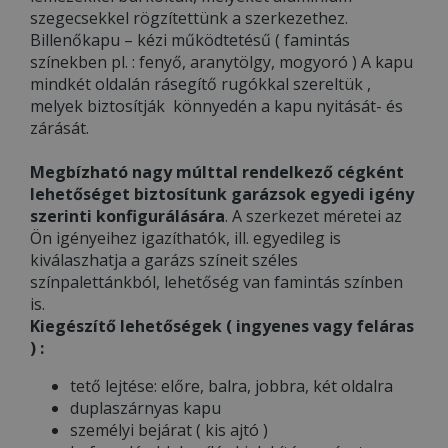
szegecsekkel rögzítettünk a szerkezethez.
Billenőkapu – kézi működtetésű ( famintás
színekben pl. : fenyő, aranytölgy, mogyoró ) A kapu
mindkét oldalán rásegítő rugókkal szereltük ,
melyek biztosítják könnyedén a kapu nyitását- és
zárását.
Megbízható nagy múlttal rendelkező cégként
lehetőséget biztosítunk garázsok egyedi igény
szerinti konfigurálására
. A szerkezet méretei az
Ön igényeihez igazíthatók, ill. egyedileg is
kiválaszhatja a garázs színeit széles
színpalettánkból, lehetőség van famintás színben
is.
Kiegészítő lehetőségek ( ingyenes vagy feláras
) :
tető lejtése: előre, balra, jobbra, két oldalra
duplaszárnyas kapu
személyi bejárat ( kis ajtó )