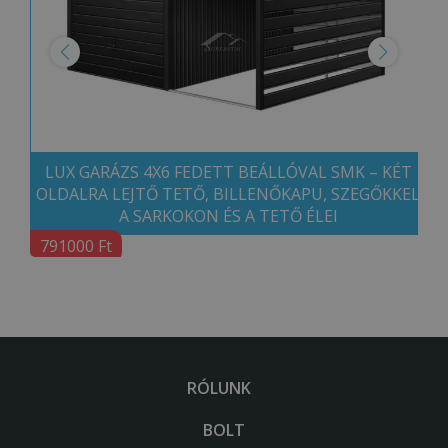
LUX GARÁZS 4X6 FEDETT BEÁLLÓVAL SMK – KÉT
OLDALRA LEJTŐ TETŐ, BILLENŐKAPU, SZEGŐKKEL
A SARKOKON ÉS A TETŐ ÉLEI
791000 Ft
RÓLUNK
BOLT