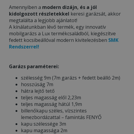
Amennyiben a
modern dizájn, és a jól
kidolgozott részletekkel
keresi garázsát, akkor
megtalálta a legjobb ajánlatot!
A kínálatunkban lévő termék, egy innovatív
mobilgarázs a Lux termékcsaládból, kiegészítve
fedett kocsibeállóval modern kivitelezésben
SMK
Rendszerrel!
Garázs paraméterei:
szélesség 9m (7m garázs + fedett beálló 2m)
hosszúság 7m
hátra lejtő tető
teljes magasság elől 2,23m
teljes magasság hátúl 1,9m
billenőkapu széles, vízszintes
lemezbordázattal – famintás FENYŐ
kapu szélessége 3m
kapu magassága 2m