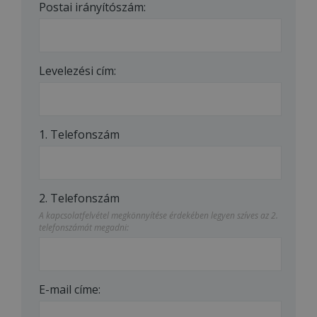
Postai irányítószám:
Levelezési cím:
1. Telefonszám
2. Telefonszám
A kapcsolatfelvétel megkönnyítése érdekében legyen szíves az 2.
telefonszámát megadni:
E-mail címe: