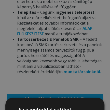
eltérhetnek a mobil eszköz / számítógép
képernyő beállításaitól függően.
Telepítés
– Cégünk
ingyenes telepítést
kínál az előre elkészített befogadó aljaztra.
Részleteket és további információkat a
megfelelő aljzat előkészítéséről az
ALAP
ELŐKÉSZÍTÉSE
menü altt tájékozódhat.
Tartószerkezet & Panelok SMK –
A fedett
kocsibeálló SMK tartószerkezete és a panelok
mennyisége számos tényezőtől függ. pl. a
garázs hosszától és magasságától. A
valóságban kevesebb vagy több is lehetséges
mint ami a vizualizációban látható-
részletekért érdeklődjön
munkatársainknál.
Aktuális ár: 1636000 Ft
Ez a weboldal sütiket