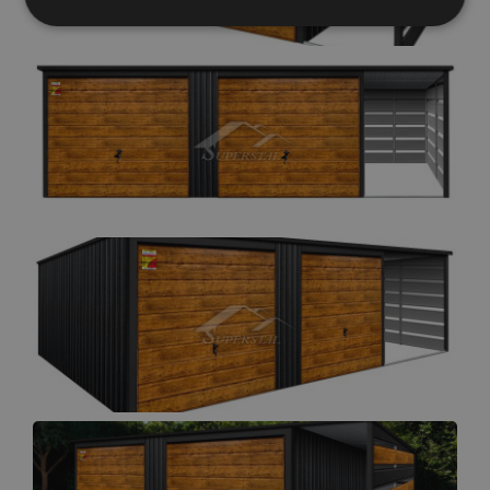
Elengedhetetlenül
Teljesítmény
szükséges
Célzás
Funkcionalitás
Besorolatlan