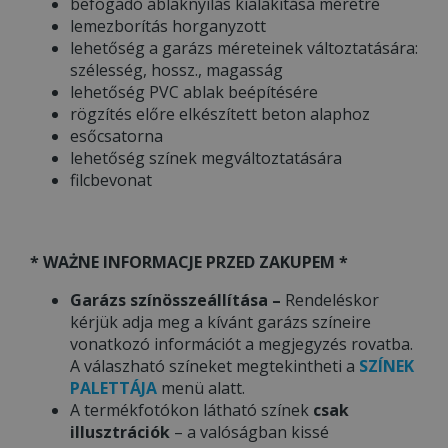
befogadó ablaknyílás kialakítása méretre
lemezborítás horganyzott
lehetőség a garázs méreteinek változtatására:
szélesség, hossz., magasság
lehetőség PVC ablak beépítésére
rögzítés előre elkészített beton alaphoz
esőcsatorna
lehetőség színek megváltoztatására
filcbevonat
* WAŻNE INFORMACJE PRZED ZAKUPEM *
Garázs színösszeállítása –
Rendeléskor
kérjük adja meg a kívánt garázs színeire
vonatkozó információt a megjegyzés rovatba.
A válaszható színeket megtekintheti a
SZÍNEK
PALETTÁJA
menü alatt.
A termékfotókon látható színek
csak
illusztrációk
– a valóságban kissé