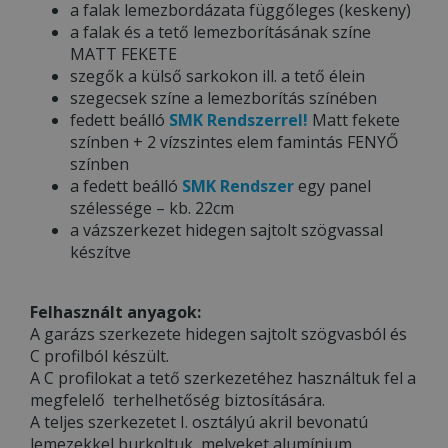
a falak lemezbordázata függőleges (keskeny)
a falak és a tető lemezborításának színe
MATT FEKETE
szegők a külső sarkokon ill. a tető élein
szegecsek színe a lemezborítás színében
fedett beálló
SMK Rendszerrel!
Matt fekete
színben + 2 vízszintes elem famintás FENYŐ
színben
a fedett beálló
SMK Rendszer
egy panel
szélessége – kb. 22cm
a vázszerkezet hidegen sajtolt szögvassal
készítve
Felhasznált anyagok:
A garázs szerkezete hidegen sajtolt szögvasból és
C profilból készült.
A C profilokat a tető szerkezetéhez használtuk fel a
megfelelő terhelhetőség biztosítására.
A teljes szerkezetet I. osztályú akril bevonatú
lemezekkel burkoltuk, melyeket alumínium