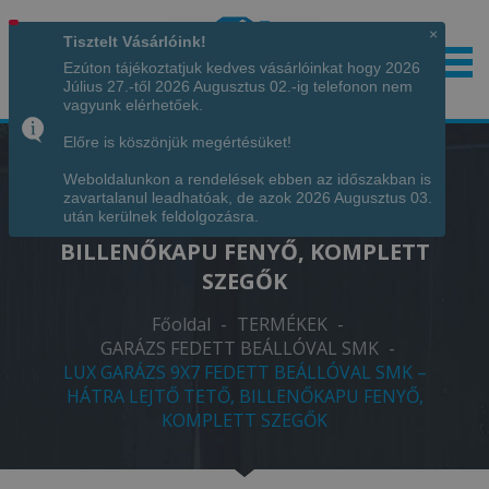
×
Tisztelt Vásárlóink!
Ezúton tájékoztatjuk kedves vásárlóinkat hogy 2026
Július 27.-től 2026 Augusztus 02.-ig telefonon nem
Hívjon minket!
+36 70 7342034
vagyunk elérhetőek.
Előre is köszönjük megértésüket!
Weboldalunkon a rendelések ebben az időszakban is
LUX GARÁZS 9X7 FEDETT BEÁLLÓVAL
zavartalanul leadhatóak, de azok 2026 Augusztus 03.
SMK – HÁTRA LEJTŐ TETŐ,
után kerülnek feldolgozásra.
BILLENŐKAPU FENYŐ, KOMPLETT
SZEGŐK
Főoldal
-
TERMÉKEK
-
GARÁZS FEDETT BEÁLLÓVAL SMK
-
LUX GARÁZS 9X7 FEDETT BEÁLLÓVAL SMK –
HÁTRA LEJTŐ TETŐ, BILLENŐKAPU FENYŐ,
KOMPLETT SZEGŐK