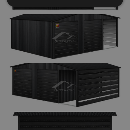
Elengedhetetlenül
Teljesítmény
szükséges
Célzás
Funkcionalitás
Besorolatlan