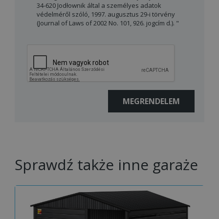
34-620 Jodłownik által a személyes adatok
védelméről szóló, 1997. augusztus 29-i törvény
(Journal of Laws of 2002 No. 101, 926. jogcím d.). "
Sprawdź także inne garaże