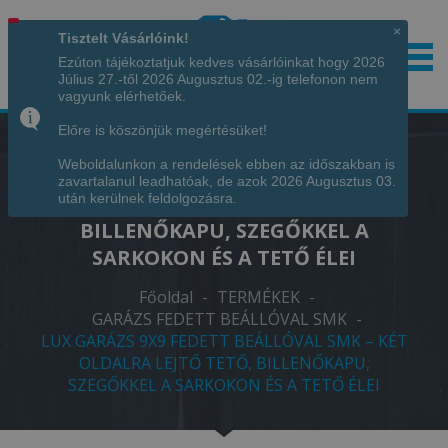
×
Tisztelt Vásárlóink!
Ezúton tájékoztatjuk kedves vásárlóinkat hogy 2026
Július 27.-től 2026 Augusztus 02.-ig telefonon nem
Hívjon minket!
+36 70 7342034
vagyunk elérhetőek.
Előre is köszönjük megértésüket!
Weboldalunkon a rendelések ebben az időszakban is
LUX GARÁZS 9X9 FEDETT BEÁLLÓVAL
zavartalanul leadhatóak, de azok 2026 Augusztus 03.
SMK – KÉT OLDALRA LEJTŐ TETŐ,
után kerülnek feldolgozásra.
BILLENŐKAPU, SZEGŐKKEL A
SARKOKON ÉS A TETŐ ÉLEI
Főoldal
-
TERMÉKEK
-
GARÁZS FEDETT BEÁLLÓVAL SMK
-
LUX GARÁZS 9X9 FEDETT BEÁLLÓVAL SMK – KÉT
OLDALRA LEJTŐ TETŐ, BILLENŐKAPU,
SZEGŐKKEL A SARKOKON ÉS A TETŐ ÉLEI