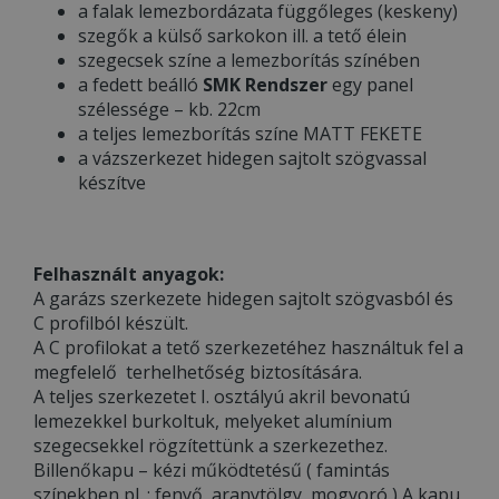
a falak lemezbordázata függőleges (keskeny)
szegők a külső sarkokon ill. a tető élein
szegecsek színe a lemezborítás színében
a fedett beálló
SMK Rendszer
egy panel
szélessége – kb. 22cm
a teljes lemezborítás színe MATT FEKETE
a vázszerkezet hidegen sajtolt szögvassal
készítve
Felhasznált anyagok:
A garázs szerkezete hidegen sajtolt szögvasból és
C profilból készült.
A C profilokat a tető szerkezetéhez használtuk fel a
megfelelő terhelhetőség biztosítására.
A teljes szerkezetet I. osztályú akril bevonatú
lemezekkel burkoltuk, melyeket alumínium
szegecsekkel rögzítettünk a szerkezethez.
Billenőkapu – kézi működtetésű ( famintás
színekben pl. : fenyő, aranytölgy, mogyoró ) A kapu