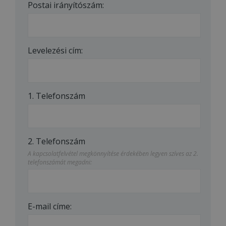
Postai irányítószám:
Levelezési cím:
1. Telefonszám
2. Telefonszám
A kapcsolatfelvétel megkönnyítése érdekében legyen szíves az 2.
telefonszámát megadni:
E-mail címe: