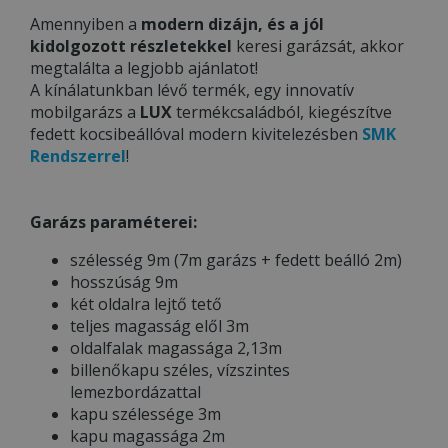
Amennyiben a
modern dizájn, és a jól
kidolgozott részletekkel
keresi garázsát, akkor
megtalálta a legjobb ajánlatot!
A kínálatunkban lévő termék, egy innovatív
mobilgarázs a
LUX
termékcsaládból, kiegészítve
fedett kocsibeállóval modern kivitelezésben
SMK
Rendszerrel
!
Garázs paraméterei:
szélesség 9m (7m garázs + fedett beálló 2m)
hosszúság 9m
két oldalra lejtő tető
teljes magasság elől 3m
oldalfalak magassága 2,13m
billenőkapu széles, vízszintes
lemezbordázattal
kapu szélessége 3m
kapu magassága 2m