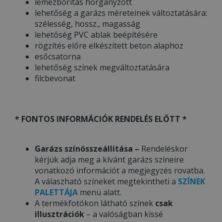
lemezborítás horganyzott
lehetőség a garázs méreteinek változtatására:
szélesség, hossz., magasság
lehetőség PVC ablak beépítésére
rögzítés előre elkészített beton alaphoz
esőcsatorna
lehetőség színek megváltoztatására
filcbevonat
* FONTOS INFORMÁCIÓK RENDELÉS ELŐTT *
Garázs színösszeállítása –
Rendeléskor
kérjük adja meg a kívánt garázs színeire
vonatkozó információt a megjegyzés rovatba.
A válaszható színeket megtekintheti a
SZÍNEK
PALETTÁJA
menü alatt.
A termékfotókon látható színek
csak
illusztrációk
– a valóságban kissé