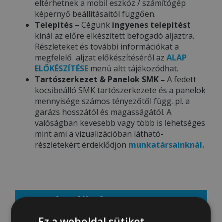
eltérhetnek a mobil eszköz / számítógép
képernyő beállításaitól függően.
Telepítés
– Cégünk
ingyenes telepítést
kínál az előre elkészített befogadó aljaztra.
Részleteket és további információkat a
megfelelő aljzat előkészítéséről az
ALAP
ELŐKÉSZÍTÉSE
menü altt tájékozódhat.
Tartószerkezet & Panelok SMK –
A fedett
kocsibeálló SMK tartószerkezete és a panelok
mennyisége számos tényezőtől függ. pl. a
garázs hosszától és magasságától. A
valóságban kevesebb vagy több is lehetséges
mint ami a vizualizációban látható-
részletekért érdeklődjön
munkatársainknál.
Aktuális ár: 2050000 Ft
Ez a weboldal sütiket