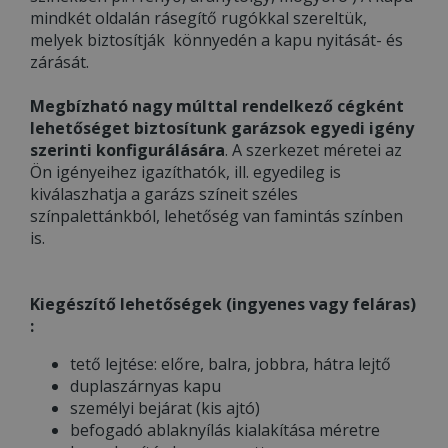
mindkét oldalán rásegítő rugókkal szereltük,
melyek biztosítják könnyedén a kapu nyitását- és
zárását.
Megbízható nagy múlttal rendelkező cégként
lehetőséget biztosítunk garázsok egyedi igény
szerinti konfigurálására
. A szerkezet méretei az
Ön igényeihez igazíthatók, ill. egyedileg is
kiválaszhatja a garázs színeit széles
színpalettánkból, lehetőség van famintás színben
is.
Kiegészítő lehetőségek (ingyenes vagy feláras)
:
tető lejtése: előre, balra, jobbra, hátra lejtő
duplaszárnyas kapu
személyi bejárat (kis ajtó)
befogadó ablaknyílás kialakítása méretre