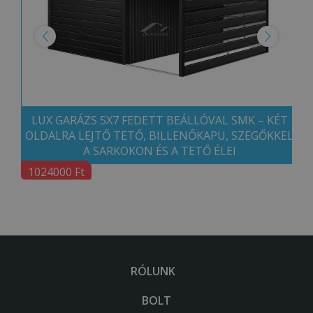
LUX GARÁZS 5X7 FEDETT BEÁLLÓVAL SMK – KÉT
OLDALRA LEJTŐ TETŐ, BILLENŐKAPU, SZEGŐKKEL
A SARKOKON ÉS A TETŐ ÉLEI
1024000 Ft
RÓLUNK
BOLT