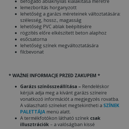
befogadó ablaknyílás kialakítása méretre
lemezborítás horganyzott
lehetőség a garázs méreteinek változtatására:
szélesség, hossz., magasság
lehetőség PVC ablak beépítésére
rögzítés előre elkészített beton alaphoz
esőcsatorna
lehetőség színek megváltoztatására
filcbevonat
* WAŻNE INFORMACJE PRZED ZAKUPEM *
Garázs színösszeállítása –
Rendeléskor
kérjük adja meg a kívánt garázs színeire
vonatkozó információt a megjegyzés rovatba.
A válaszható színeket megtekintheti a
SZÍNEK
PALETTÁJA
menü alatt.
A termékfotókon látható színek
csak
illusztrációk
– a valóságban kissé