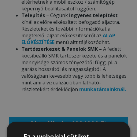
eltérhetnek a mobil eszköz / számítógép
képernyő beállításaitól függően.
Telepítés
– Cégünk
ingyenes telepítést
kínál az előre elkészített befogadó aljaztra.
Részleteket és további információkat a
megfelelő aljzat előkészítéséről az
ALAP
ELŐKÉSZÍTÉSE
menü altt tájékozódhat.
Tartószerkezet & Panelok SMK –
A fedett
kocsibeálló SMK tartószerkezete és a panelok
mennyisége számos tényezőtől függ. pl. a
garázs hosszától és magasságától. A
valóságban kevesebb vagy több is lehetséges
mint ami a vizualizációban látható-
részletekért érdeklődjön
munkatársainknál.
Aktuális ár: 1004000 Ft
Ez a weboldal sütiket