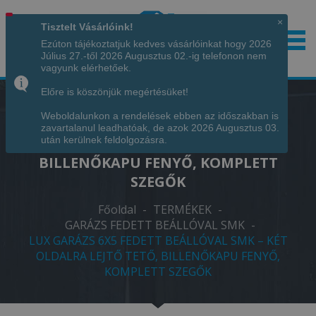
×
Tisztelt Vásárlóink!
Ezúton tájékoztatjuk kedves vásárlóinkat hogy 2026
Július 27.-től 2026 Augusztus 02.-ig telefonon nem
Hívjon minket!
+36 70 7342034
vagyunk elérhetőek.
Előre is köszönjük megértésüket!
Weboldalunkon a rendelések ebben az időszakban is
LUX GARÁZS 6X5 FEDETT BEÁLLÓVAL
zavartalanul leadhatóak, de azok 2026 Augusztus 03.
SMK – KÉT OLDALRA LEJTŐ TETŐ,
után kerülnek feldolgozásra.
BILLENŐKAPU FENYŐ, KOMPLETT
SZEGŐK
Főoldal
-
TERMÉKEK
-
GARÁZS FEDETT BEÁLLÓVAL SMK
-
LUX GARÁZS 6X5 FEDETT BEÁLLÓVAL SMK – KÉT
OLDALRA LEJTŐ TETŐ, BILLENŐKAPU FENYŐ,
KOMPLETT SZEGŐK