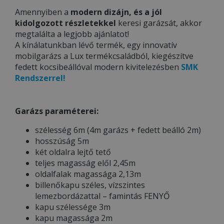
Amennyiben a
modern dizájn, és a jól
kidolgozott részletekkel
keresi garázsát, akkor
megtalálta a legjobb ajánlatot!
A kínálatunkban lévő termék, egy innovatív
mobilgarázs a Lux termékcsaládból, kiegészítve
fedett kocsibeállóval modern kivitelezésben
SMK
Rendszerrel!
Garázs paraméterei:
szélesség 6m (4m garázs + fedett beálló 2m)
hosszúság 5m
két oldalra lejtő tető
teljes magasság elől 2,45m
oldalfalak magassága 2,13m
billenőkapu széles, vízszintes
lemezbordázattal – famintás FENYŐ
kapu szélessége 3m
kapu magassága 2m