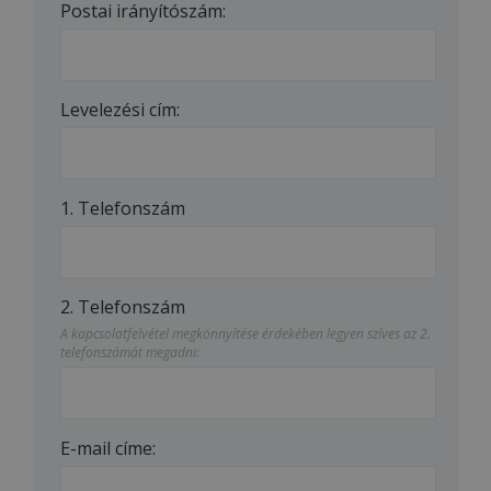
Postai irányítószám:
Levelezési cím:
1. Telefonszám
2. Telefonszám
A kapcsolatfelvétel megkönnyítése érdekében legyen szíves az 2.
telefonszámát megadni:
E-mail címe: