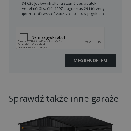
34-620 Jodłownik által a személyes adatok
védelméről szóló, 1997. augusztus 29-i törvény
(Journal of Laws of 2002 No. 101, 926. jogcím d.). "
Sprawdź także inne garaże