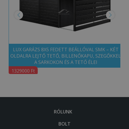
LUX GARÁZS 8X5 FEDETT BEÁLLÓVAL SMK – KÉT
OLDALRA LEJTŐ TETŐ, BILLENŐKAPU, SZEGŐKKEL
A SARKOKON ÉS A TETŐ ÉLEI
1329000 Ft
RÓLUNK
BOLT