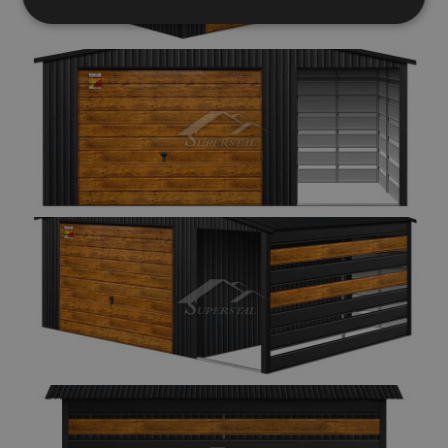
Elengedhetetlenül
Teljesítmény
szükséges
Célzás
Funkcionalitás
Besorolatlan