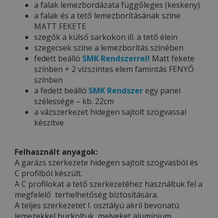
a falak lemezbordázata függőleges (keskeny)
a falak és a tető lemezborításának színe
MATT FEKETE
szegők a külső sarkokon ill. a tető élein
szegecsek színe a lemezborítás színében
fedett beálló
SMK Rendszerrel!
Matt fekete
színben + 2 vízszintes elem famintás FENYŐ
színben
a fedett beálló
SMK Rendszer
egy panel
szélessége – kb. 22cm
a vázszerkezet hidegen sajtolt szögvassal
készítve
Felhasznált anyagok:
A garázs szerkezete hidegen sajtolt szögvasból és
C profilból készült.
A C profilokat a tető szerkezetéhez használtuk fel a
megfelelő terhelhetőség biztosítására.
A teljes szerkezetet I. osztályú akril bevonatú
lemezekkel burkoltuk, melyeket alumínium