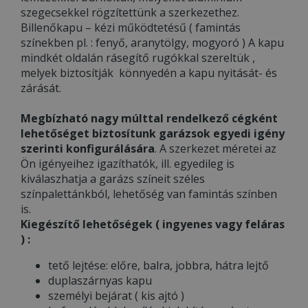
szegecsekkel rögzítettünk a szerkezethez.
Billenőkapu – kézi működtetésű ( famintás
színekben pl. : fenyő, aranytölgy, mogyoró ) A kapu
mindkét oldalán rásegítő rugókkal szereltük ,
melyek biztosítják könnyedén a kapu nyitását- és
zárását.
Megbízható nagy múlttal rendelkező cégként
lehetőséget biztosítunk garázsok egyedi igény
szerinti konfigurálására
. A szerkezet méretei az
Ön igényeihez igazíthatók, ill. egyedileg is
kiválaszhatja a garázs színeit széles
színpalettánkból, lehetőség van famintás színben
is.
Kiegészítő lehetőségek ( ingyenes vagy feláras
) :
tető lejtése: előre, balra, jobbra, hátra lejtő
duplaszárnyas kapu
személyi bejárat ( kis ajtó )