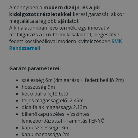
Amennyiben a
modern dizájn, és a jól
kidolgozott részletekkel
keresi garázsát, akkor
megtalálta a legjobb ajánlatot!
A kínálatunkban lévő termék, egy innovatív
mobilgarázs a Lux termékcsaládból, kiegészítve
fedett kocsibeállóval modern kivitelezésben
SMK
Rendszerrel!
Garázs paraméterei:
szélesség 6m (4m garázs + fedett beálló 2m)
hosszúság 9m
két oldalra lejtő tető
teljes magasság elől 2,45m
oldalfalak magassága 2,13m
billenőkapu széles, vízszintes
lemezbordázattal – famintás FENYŐ
kapu szélessége 3m
kapu magassága 2m