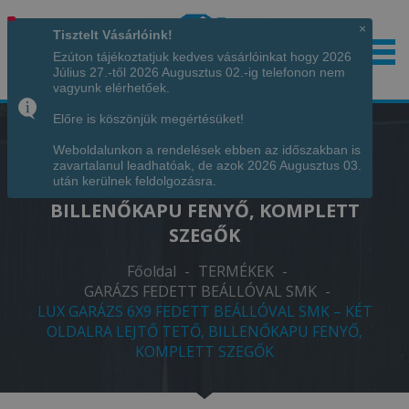
×
Tisztelt Vásárlóink!
Ezúton tájékoztatjuk kedves vásárlóinkat hogy 2026
Július 27.-től 2026 Augusztus 02.-ig telefonon nem
Hívjon minket!
+36 70 7342034
vagyunk elérhetőek.
Előre is köszönjük megértésüket!
Weboldalunkon a rendelések ebben az időszakban is
LUX GARÁZS 6X9 FEDETT BEÁLLÓVAL
zavartalanul leadhatóak, de azok 2026 Augusztus 03.
SMK – KÉT OLDALRA LEJTŐ TETŐ,
után kerülnek feldolgozásra.
BILLENŐKAPU FENYŐ, KOMPLETT
SZEGŐK
Főoldal
-
TERMÉKEK
-
GARÁZS FEDETT BEÁLLÓVAL SMK
-
LUX GARÁZS 6X9 FEDETT BEÁLLÓVAL SMK – KÉT
OLDALRA LEJTŐ TETŐ, BILLENŐKAPU FENYŐ,
KOMPLETT SZEGŐK