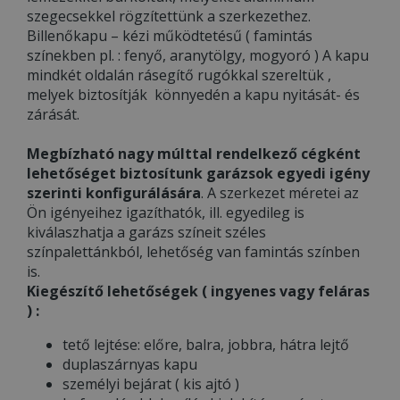
szegecsekkel rögzítettünk a szerkezethez.
Billenőkapu – kézi működtetésű ( famintás
színekben pl. : fenyő, aranytölgy, mogyoró ) A kapu
mindkét oldalán rásegítő rugókkal szereltük ,
melyek biztosítják könnyedén a kapu nyitását- és
zárását.
Megbízható nagy múlttal rendelkező cégként
lehetőséget biztosítunk garázsok egyedi igény
szerinti konfigurálására
. A szerkezet méretei az
Ön igényeihez igazíthatók, ill. egyedileg is
kiválaszhatja a garázs színeit széles
színpalettánkból, lehetőség van famintás színben
is.
Kiegészítő lehetőségek ( ingyenes vagy feláras
) :
tető lejtése: előre, balra, jobbra, hátra lejtő
duplaszárnyas kapu
személyi bejárat ( kis ajtó )