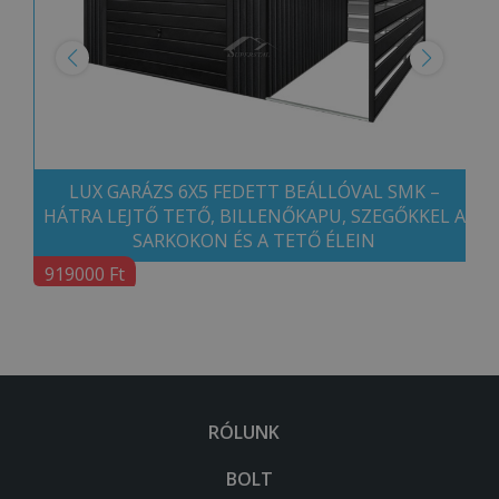
LUX GARÁZS 6X5 FEDETT BEÁLLÓVAL SMK –
HÁTRA LEJTŐ TETŐ, BILLENŐKAPU, SZEGŐKKEL A
SARKOKON ÉS A TETŐ ÉLEIN
919000 Ft
RÓLUNK
BOLT