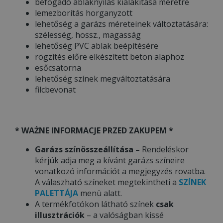
befogadó ablaknyílás kialakítása méretre
lemezborítás horganyzott
lehetőség a garázs méreteinek változtatására:
szélesség, hossz., magasság
lehetőség PVC ablak beépítésére
rögzítés előre elkészített beton alaphoz
esőcsatorna
lehetőség színek megváltoztatására
filcbevonat
* WAŻNE INFORMACJE PRZED ZAKUPEM *
Garázs színösszeállítása –
Rendeléskor
kérjük adja meg a kívánt garázs színeire
vonatkozó információt a megjegyzés rovatba.
A válaszható színeket megtekintheti a
SZÍNEK
PALETTÁJA
menü alatt.
A termékfotókon látható színek
csak
illusztrációk
– a valóságban kissé