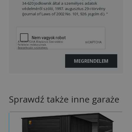
34-620 Jodłownik által a személyes adatok
védelméről szóló, 1997. augusztus 29-i törvény
(Journal of Laws of 2002 No. 101, 926. jogcím d.). "
Sprawdź także inne garaże