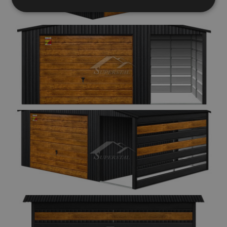
Elengedhetetlenül
Teljesítmény
szükséges
Célzás
Funkcionalitás
Besorolatlan