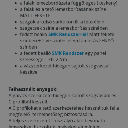
a falak lemezbordázata függőleges (keskeny)
a falak és a tető lemezborításának színe
MATT FEKETE
szegők a külső sarkokon ill. a tető élein
szegecsek színe a lemezborítás színében
fedett beálló
SMK Rendszerrel!
Matt fekete
színben + 2 vízszintes elem famintás FENYŐ
színben
a fedett beálló
SMK Rendszer
egy panel
szélessége – kb. 22cm
a vázszerkezet hidegen sajtolt szögvassal
készítve
Felhasznált anyagok:
A garázs szerkezete hidegen sajtolt szögvasból és
C profilból készült.
A C profilokat a tető szerkezetéhez használtuk fel a
megfelelő terhelhetőség biztosítására.
A teljes szerkezetet I. osztályú akril bevonatú
lemezekkel burkoltuk, melyeket alumínium