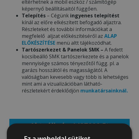
eltérhetnek a mobil eszköz / számítógép
képernyő beállításaitól függően.
Telepítés
– Cégünk
ingyenes telepítést
kínál az előre elkészített befogadó aljaztra.
Részleteket és további információkat a
megfelelő aljzat előkészítéséről az
ALAP
ELŐKÉSZÍTÉSE
menü altt tájékozódhat.
Tartószerkezet & Panelok SMK –
A fedett
kocsibeálló SMK tartószerkezete és a panelok
mennyisége számos tényezőtől függ. pl. a
garázs hosszától és magasságától. A
valóságban kevesebb vagy több is lehetséges
mint ami a vizualizációban látható-
részletekért érdeklődjön
munkatársainknál.
Aktuális ár: 1437000 Ft
Ez a weboldal sütiket