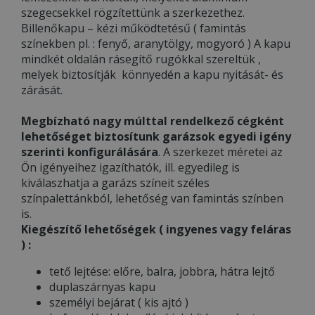
szegecsekkel rögzítettünk a szerkezethez.
Billenőkapu – kézi működtetésű ( famintás
színekben pl. : fenyő, aranytölgy, mogyoró ) A kapu
mindkét oldalán rásegítő rugókkal szereltük ,
melyek biztosítják könnyedén a kapu nyitását- és
zárását.
Megbízható nagy múlttal rendelkező cégként
lehetőséget biztosítunk garázsok egyedi igény
szerinti konfigurálására
. A szerkezet méretei az
Ön igényeihez igazíthatók, ill. egyedileg is
kiválaszhatja a garázs színeit széles
színpalettánkból, lehetőség van famintás színben
is.
Kiegészítő lehetőségek ( ingyenes vagy feláras
) :
tető lejtése: előre, balra, jobbra, hátra lejtő
duplaszárnyas kapu
személyi bejárat ( kis ajtó )