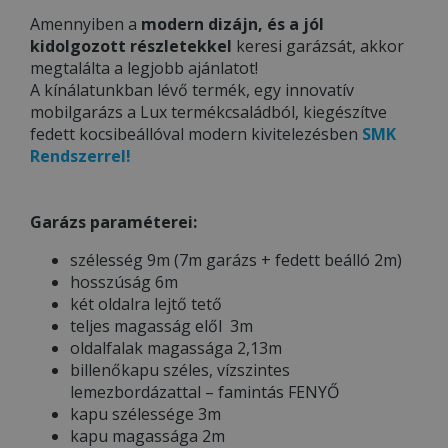
Amennyiben a
modern dizájn, és a jól
kidolgozott részletekkel
keresi garázsát, akkor
megtalálta a legjobb ajánlatot!
A kínálatunkban lévő termék, egy innovatív
mobilgarázs a Lux termékcsaládból, kiegészítve
fedett kocsibeállóval modern kivitelezésben
SMK
Rendszerrel!
Garázs paraméterei:
szélesség 9m (7m garázs + fedett beálló 2m)
hosszúság 6m
két oldalra lejtő tető
teljes magasság elől 3m
oldalfalak magassága 2,13m
billenőkapu széles, vízszintes
lemezbordázattal – famintás FENYŐ
kapu szélessége 3m
kapu magassága 2m