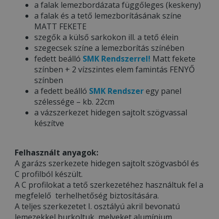
a falak lemezbordázata függőleges (keskeny)
a falak és a tető lemezborításának színe
MATT FEKETE
szegők a külső sarkokon ill. a tető élein
szegecsek színe a lemezborítás színében
fedett beálló
SMK Rendszerrel!
Matt fekete
színben + 2 vízszintes elem famintás FENYŐ
színben
a fedett beálló
SMK Rendszer
egy panel
szélessége – kb. 22cm
a vázszerkezet hidegen sajtolt szögvassal
készítve
Felhasznált anyagok:
A garázs szerkezete hidegen sajtolt szögvasból és
C profilból készült.
A C profilokat a tető szerkezetéhez használtuk fel a
megfelelő terhelhetőség biztosítására.
A teljes szerkezetet I. osztályú akril bevonatú
lemezekkel burkoltuk, melyeket alumínium