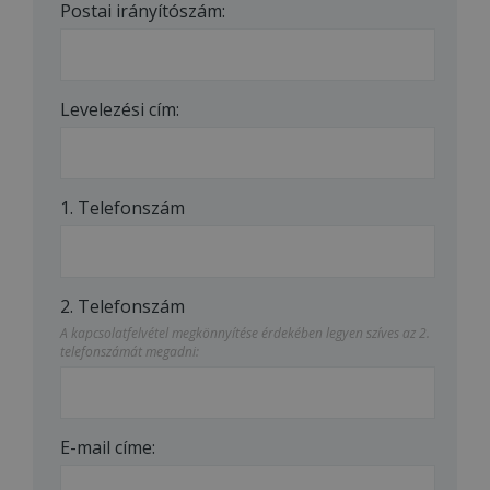
Postai irányítószám:
Levelezési cím:
1. Telefonszám
2. Telefonszám
A kapcsolatfelvétel megkönnyítése érdekében legyen szíves az 2.
telefonszámát megadni:
E-mail címe: