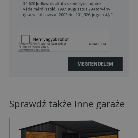
34-620 Jodłownik által a személyes adatok
védelméről szóló, 1997. augusztus 29-i törvény
(Journal of Laws of 2002 No. 101, 926. jogcím d.). "
Sprawdź także inne garaże