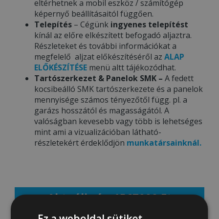
eltérhetnek a mobil eszköz / számítógép
képernyő beállításaitól függően.
Telepítés
– Cégünk
ingyenes telepítést
kínál az előre elkészített befogadó aljaztra.
Részleteket és további információkat a
megfelelő aljzat előkészítéséről az
ALAP
ELŐKÉSZÍTÉSE
menü altt tájékozódhat.
Tartószerkezet & Panelok SMK –
A fedett
kocsibeálló SMK tartószerkezete és a panelok
mennyisége számos tényezőtől függ. pl. a
garázs hosszától és magasságától. A
valóságban kevesebb vagy több is lehetséges
mint ami a vizualizációban látható-
részletekért érdeklődjön
munkatársainknál.
Aktuális ár: 1567000 Ft
Ez a weboldal sütiket