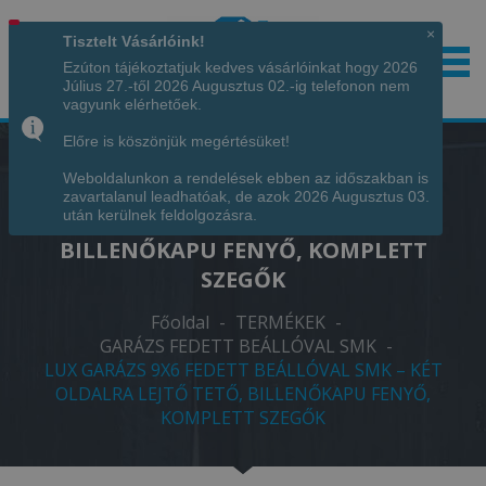
×
Tisztelt Vásárlóink!
Ezúton tájékoztatjuk kedves vásárlóinkat hogy 2026
Július 27.-től 2026 Augusztus 02.-ig telefonon nem
Hívjon minket!
+36 70 7342034
vagyunk elérhetőek.
Előre is köszönjük megértésüket!
Weboldalunkon a rendelések ebben az időszakban is
LUX GARÁZS 9X6 FEDETT BEÁLLÓVAL
zavartalanul leadhatóak, de azok 2026 Augusztus 03.
SMK – KÉT OLDALRA LEJTŐ TETŐ,
után kerülnek feldolgozásra.
BILLENŐKAPU FENYŐ, KOMPLETT
SZEGŐK
Főoldal
-
TERMÉKEK
-
GARÁZS FEDETT BEÁLLÓVAL SMK
-
LUX GARÁZS 9X6 FEDETT BEÁLLÓVAL SMK – KÉT
OLDALRA LEJTŐ TETŐ, BILLENŐKAPU FENYŐ,
KOMPLETT SZEGŐK