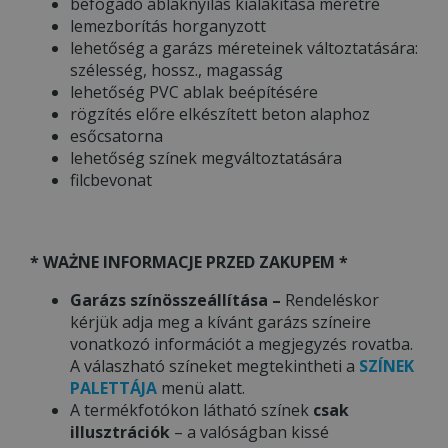
befogadó ablaknyílás kialakítása méretre
lemezborítás horganyzott
lehetőség a garázs méreteinek változtatására:
szélesség, hossz., magasság
lehetőség PVC ablak beépítésére
rögzítés előre elkészített beton alaphoz
esőcsatorna
lehetőség színek megváltoztatására
filcbevonat
* WAŻNE INFORMACJE PRZED ZAKUPEM *
Garázs színösszeállítása –
Rendeléskor
kérjük adja meg a kívánt garázs színeire
vonatkozó információt a megjegyzés rovatba.
A válaszható színeket megtekintheti a
SZÍNEK
PALETTÁJA
menü alatt.
A termékfotókon látható színek
csak
illusztrációk
– a valóságban kissé