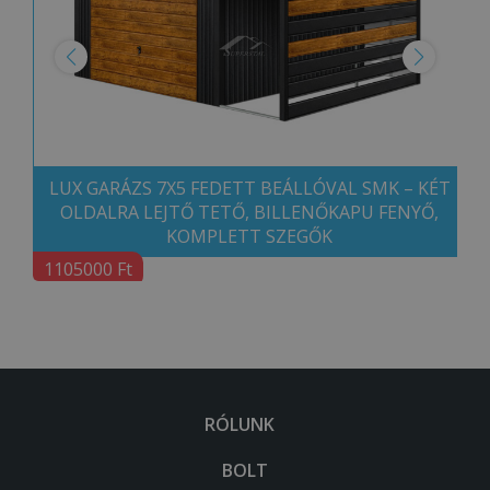
LUX GARÁZS 7X5 FEDETT BEÁLLÓVAL SMK – KÉT
OLDALRA LEJTŐ TETŐ, BILLENŐKAPU FENYŐ,
KOMPLETT SZEGŐK
1105000 Ft
RÓLUNK
BOLT