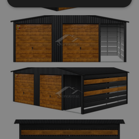
Elengedhetetlenül
Teljesítmény
szükséges
Célzás
Funkcionalitás
Besorolatlan