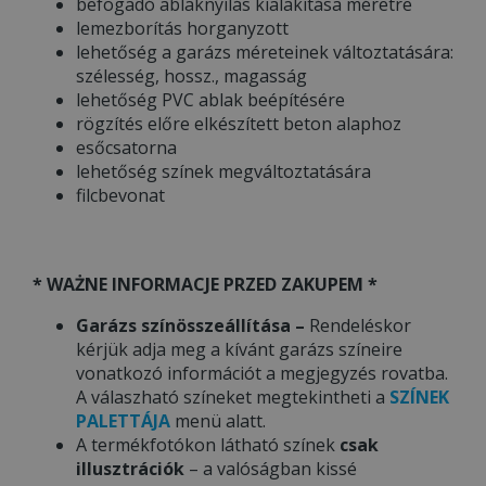
befogadó ablaknyílás kialakítása méretre
lemezborítás horganyzott
lehetőség a garázs méreteinek változtatására:
szélesség, hossz., magasság
lehetőség PVC ablak beépítésére
rögzítés előre elkészített beton alaphoz
esőcsatorna
lehetőség színek megváltoztatására
filcbevonat
* WAŻNE INFORMACJE PRZED ZAKUPEM *
Garázs színösszeállítása –
Rendeléskor
kérjük adja meg a kívánt garázs színeire
vonatkozó információt a megjegyzés rovatba.
A válaszható színeket megtekintheti a
SZÍNEK
PALETTÁJA
menü alatt.
A termékfotókon látható színek
csak
illusztrációk
– a valóságban kissé