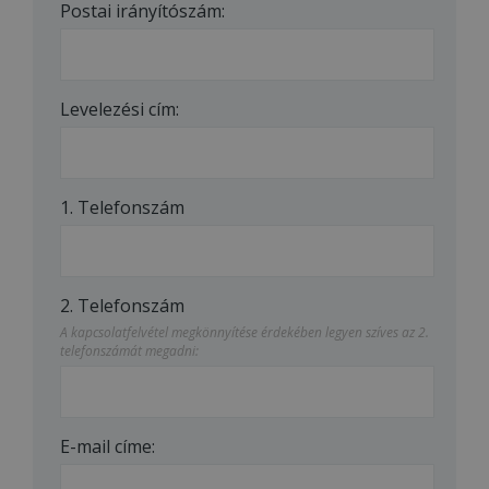
Postai irányítószám:
Levelezési cím:
1. Telefonszám
2. Telefonszám
A kapcsolatfelvétel megkönnyítése érdekében legyen szíves az 2.
telefonszámát megadni:
E-mail címe: