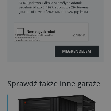
34-620 Jodłownik által a személyes adatok
védelméről szóló, 1997. augusztus 29-i törvény
(Journal of Laws of 2002 No. 101, 926. jogcím d.). "
Sprawdź także inne garaże