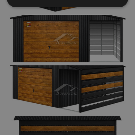
Elengedhetetlenül
Teljesítmény
szükséges
Célzás
Funkcionalitás
Besorolatlan