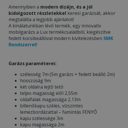
Amennyiben a
modern dizájn, és a jól
kidolgozott részletekkel
keresi garázsát, akkor
megtalálta a legjobb ajánlatot!
A kínálatunkban lévő termék, egy innovatív
mobilgarázs a Lux termékcsaládból, kiegészítve
fedett kocsibeállóval modern kivitelezésben
SMK
Rendszerrel!
Garázs paraméterei:
szélesség 7m (5m garázs + fedett beálló 2m)
hosszúság 9m
két oldalra lejtő tető
teljes magasság elől 2,55m
oldalfalak magassága 2,13m
billenőkapu széles, vízszintes
lemezbordázattal – famintás FENYŐ
kapu szélessége 3m
kapu magassága 2m