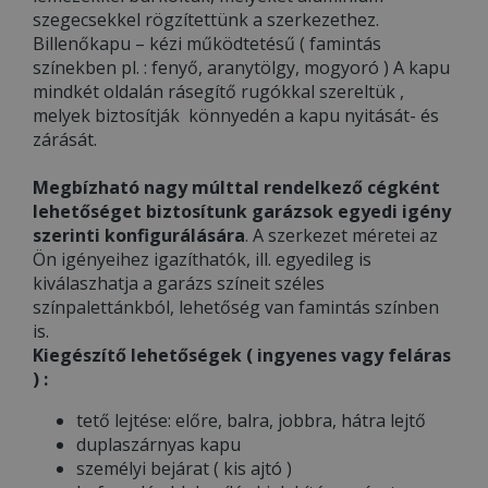
szegecsekkel rögzítettünk a szerkezethez.
Billenőkapu – kézi működtetésű ( famintás
színekben pl. : fenyő, aranytölgy, mogyoró ) A kapu
mindkét oldalán rásegítő rugókkal szereltük ,
melyek biztosítják könnyedén a kapu nyitását- és
zárását.
Megbízható nagy múlttal rendelkező cégként
lehetőséget biztosítunk garázsok egyedi igény
szerinti konfigurálására
. A szerkezet méretei az
Ön igényeihez igazíthatók, ill. egyedileg is
kiválaszhatja a garázs színeit széles
színpalettánkból, lehetőség van famintás színben
is.
Kiegészítő lehetőségek ( ingyenes vagy feláras
) :
tető lejtése: előre, balra, jobbra, hátra lejtő
duplaszárnyas kapu
személyi bejárat ( kis ajtó )