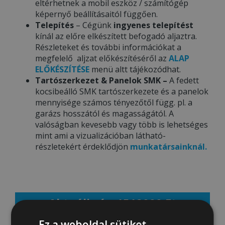
eltérhetnek a mobil eszköz / számítógép
képernyő beállításaitól függően.
Telepítés
– Cégünk
ingyenes telepítést
kínál az előre elkészített befogadó aljaztra.
Részleteket és további információkat a
megfelelő aljzat előkészítéséről az
ALAP
ELŐKÉSZÍTÉSE
menü altt tájékozódhat.
Tartószerkezet & Panelok SMK –
A fedett
kocsibeálló SMK tartószerkezete és a panelok
mennyisége számos tényezőtől függ. pl. a
garázs hosszától és magasságától. A
valóságban kevesebb vagy több is lehetséges
mint ami a vizualizációban látható-
részletekért érdeklődjön
munkatársainknál.
Aktuális ár: 1512000 Ft
Ez a weboldal sütiket