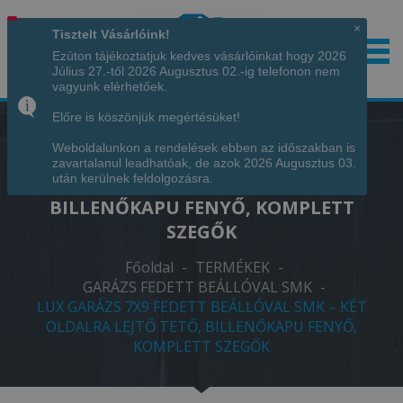
×
Tisztelt Vásárlóink!
Ezúton tájékoztatjuk kedves vásárlóinkat hogy 2026
Július 27.-től 2026 Augusztus 02.-ig telefonon nem
Hívjon minket!
+36 70 7342034
vagyunk elérhetőek.
Előre is köszönjük megértésüket!
Weboldalunkon a rendelések ebben az időszakban is
LUX GARÁZS 7X9 FEDETT BEÁLLÓVAL
zavartalanul leadhatóak, de azok 2026 Augusztus 03.
SMK – KÉT OLDALRA LEJTŐ TETŐ,
után kerülnek feldolgozásra.
BILLENŐKAPU FENYŐ, KOMPLETT
SZEGŐK
Főoldal
-
TERMÉKEK
-
GARÁZS FEDETT BEÁLLÓVAL SMK
-
LUX GARÁZS 7X9 FEDETT BEÁLLÓVAL SMK – KÉT
OLDALRA LEJTŐ TETŐ, BILLENŐKAPU FENYŐ,
KOMPLETT SZEGŐK