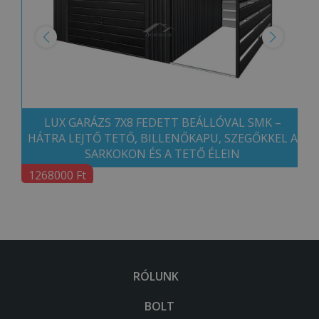
LUX GARÁZS 7X8 FEDETT BEÁLLÓVAL SMK –
HÁTRA LEJTŐ TETŐ, BILLENŐKAPU, SZEGŐKKEL A
SARKOKON ÉS A TETŐ ÉLEIN
1268000 Ft
RÓLUNK
BOLT