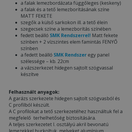
a falak lemezbordázata függőleges (keskeny)
a falak és a tető lemezborításának színe
MATT FEKETE
szegők a külső sarkokon ill. a tető élein
szegecsek színe a lemezborítás színében
fedett beálló
SMK Rendszerrel!
Matt fekete
színben + 2 vízszintes elem famintás FENYŐ
színben
a fedett beálló
SMK Rendszer
egy panel
szélessége – kb. 22cm
a vázszerkezet hidegen sajtolt szögvassal
készítve
Felhasznált anyagok:
A garázs szerkezete hidegen sajtolt szögvasból és
C profilból készült.
A C profilokat a tető szerkezetéhez használtuk fel a
megfelelő terhelhetőség biztosítására.
A teljes szerkezetet I. osztályú akril bevonatú
lemezekkel burkoltuk, melyeket alumínium