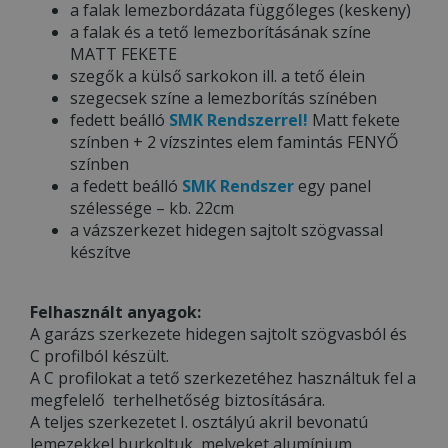
a falak lemezbordázata függőleges (keskeny)
a falak és a tető lemezborításának színe
MATT FEKETE
szegők a külső sarkokon ill. a tető élein
szegecsek színe a lemezborítás színében
fedett beálló
SMK Rendszerrel!
Matt fekete
színben + 2 vízszintes elem famintás FENYŐ
színben
a fedett beálló
SMK Rendszer
egy panel
szélessége – kb. 22cm
a vázszerkezet hidegen sajtolt szögvassal
készítve
Felhasznált anyagok:
A garázs szerkezete hidegen sajtolt szögvasból és
C profilból készült.
A C profilokat a tető szerkezetéhez használtuk fel a
megfelelő terhelhetőség biztosítására.
A teljes szerkezetet I. osztályú akril bevonatú
lemezekkel burkoltuk, melyeket alumínium