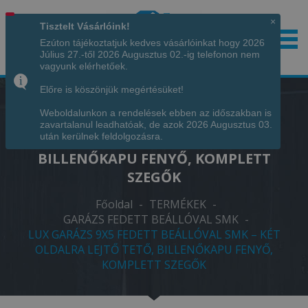
×
Tisztelt Vásárlóink!
Ezúton tájékoztatjuk kedves vásárlóinkat hogy 2026
Július 27.-től 2026 Augusztus 02.-ig telefonon nem
Hívjon minket!
+36 70 7342034
vagyunk elérhetőek.
Előre is köszönjük megértésüket!
Weboldalunkon a rendelések ebben az időszakban is
LUX GARÁZS 9X5 FEDETT BEÁLLÓVAL
zavartalanul leadhatóak, de azok 2026 Augusztus 03.
SMK – KÉT OLDALRA LEJTŐ TETŐ,
után kerülnek feldolgozásra.
BILLENŐKAPU FENYŐ, KOMPLETT
SZEGŐK
Főoldal
-
TERMÉKEK
-
GARÁZS FEDETT BEÁLLÓVAL SMK
-
LUX GARÁZS 9X5 FEDETT BEÁLLÓVAL SMK – KÉT
OLDALRA LEJTŐ TETŐ, BILLENŐKAPU FENYŐ,
KOMPLETT SZEGŐK