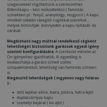
szegecsekkel rögzítettünk a szerkezethez.
Billenőkapu – kézi működtetésű ( famintás
színekben pl. : fenyő, aranytölgy, mogyoró ) A kapu
mindkét oldalán rásegítő rugókkal szereltük ,
melyek biztosítják könnyedén a kapu nyitását- és
zárását.
Megbízható nagy múlttal rendelkező cégként
lehetőséget biztosítunk garázsok egyedi igény
szerinti konfigurálására
. A szerkezet méretei az
Ön igényeihez igazíthatók, ill. egyedileg is
kiválaszhatja a garázs színeit széles
színpalettánkból, lehetőség van famintás színben
is.
Kiegészítő lehetőségek ( ingyenes vagy feláras
) :
tető lejtése: előre, balra, jobbra, hátra lejtő
duplaszárnyas kapu
személyi bejárat ( kis ajtó )