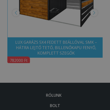
LUX GARÁZS 5X4 FEDETT BEÁLLÓVAL SMK –
HÁTRA LEJTŐ TETŐ, BILLENŐKAPU FENYŐ,
KOMPLETT SZEGŐK
782000 Ft
RÓLUNK
BOLT