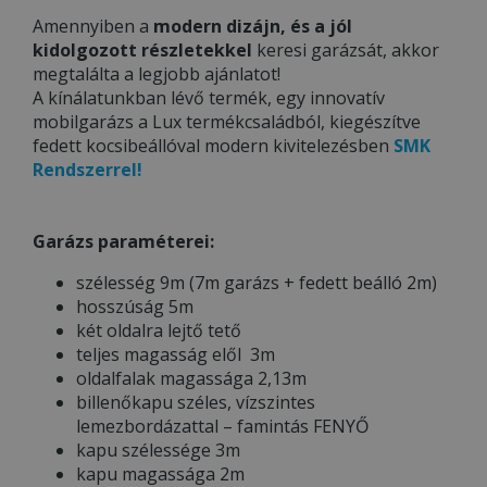
Amennyiben a
modern dizájn, és a jól
kidolgozott részletekkel
keresi garázsát, akkor
megtalálta a legjobb ajánlatot!
A kínálatunkban lévő termék, egy innovatív
mobilgarázs a Lux termékcsaládból, kiegészítve
fedett kocsibeállóval modern kivitelezésben
SMK
Rendszerrel!
Garázs paraméterei:
szélesség 9m (7m garázs + fedett beálló 2m)
hosszúság 5m
két oldalra lejtő tető
teljes magasság elől 3m
oldalfalak magassága 2,13m
billenőkapu széles, vízszintes
lemezbordázattal – famintás FENYŐ
kapu szélessége 3m
kapu magassága 2m