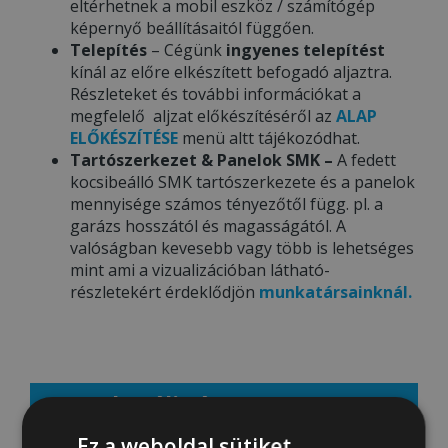
eltérhetnek a mobil eszköz / számítógép
képernyő beállításaitól függően.
Telepítés
– Cégünk
ingyenes telepítést
kínál az előre elkészített befogadó aljaztra.
Részleteket és további információkat a
megfelelő aljzat előkészítéséről az
ALAP
ELŐKÉSZÍTÉSE
menü altt tájékozódhat.
Tartószerkezet & Panelok SMK –
A fedett
kocsibeálló SMK tartószerkezete és a panelok
mennyisége számos tényezőtől függ. pl. a
garázs hosszától és magasságától. A
valóságban kevesebb vagy több is lehetséges
mint ami a vizualizációban látható-
részletekért érdeklődjön
munkatársainknál.
Aktuális ár: 1439000 Ft
Ez a weboldal sütiket