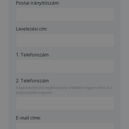
Postai irányítószám:
Levelezési cím:
1. Telefonszám
2. Telefonszám
A kapcsolatfelvétel megkönnyítése érdekében legyen szíves az 2.
telefonszámát megadni:
E-mail címe: