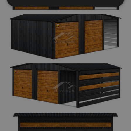
Elengedhetetlenül
Teljesítmény
szükséges
Célzás
Funkcionalitás
Besorolatlan