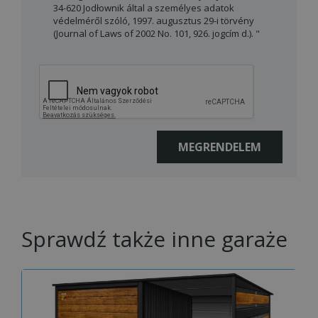
34-620 Jodłownik által a személyes adatok
védelméről szóló, 1997. augusztus 29-i törvény
(Journal of Laws of 2002 No. 101, 926. jogcím d.). "
Sprawdź także inne garaże