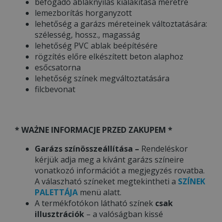
befogadó ablaknyílás kialakítása méretre
lemezborítás horganyzott
lehetőség a garázs méreteinek változtatására:
szélesség, hossz., magasság
lehetőség PVC ablak beépítésére
rögzítés előre elkészített beton alaphoz
esőcsatorna
lehetőség színek megváltoztatására
filcbevonat
* WAŻNE INFORMACJE PRZED ZAKUPEM *
Garázs színösszeállítása –
Rendeléskor
kérjük adja meg a kívánt garázs színeire
vonatkozó információt a megjegyzés rovatba.
A válaszható színeket megtekintheti a
SZÍNEK
PALETTÁJA
menü alatt.
A termékfotókon látható színek
csak
illusztrációk
– a valóságban kissé