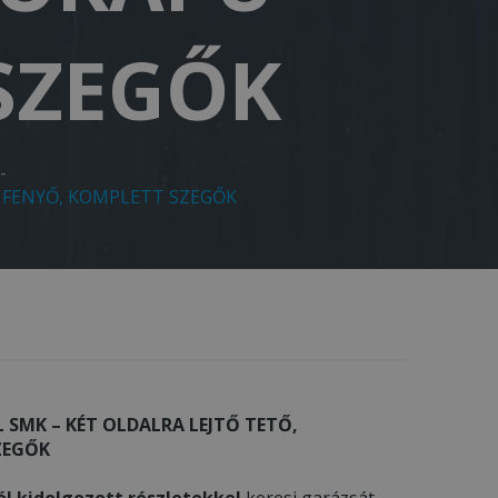
SZEGŐK
-
U FENYŐ, KOMPLETT SZEGŐK
 SMK – KÉT OLDALRA LEJTŐ TETŐ,
ZEGŐK
ól kidolgozott részletekkel
keresi garázsát,