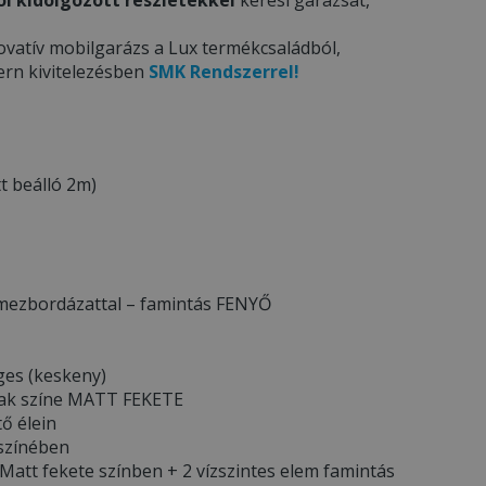
ovatív mobilgarázs a Lux termékcsaládból,
ern kivitelezésben
SMK Rendszerrel!
t beálló 2m)
lemezbordázattal – famintás FENYŐ
ges (keskeny)
ának színe MATT FEKETE
tő élein
 színében
Matt fekete színben + 2 vízszintes elem famintás