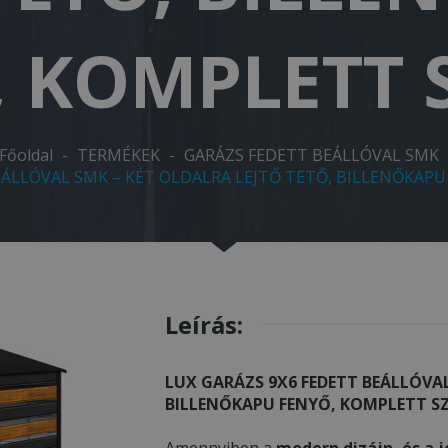
, KOMPLETT 
Főoldal
-
TERMÉKEK
-
GARÁZS FEDETT BEÁLLÓVAL SMK
EÁLLÓVAL SMK – KÉT OLDALRA LEJTŐ TETŐ, BILLENŐKAP
Leírás:
LUX GARÁZS 9X6 FEDETT BEÁLLÓVAL
BILLENŐKAPU FENYŐ, KOMPLETT S
Amennyiben a
modern dizájn, és a j