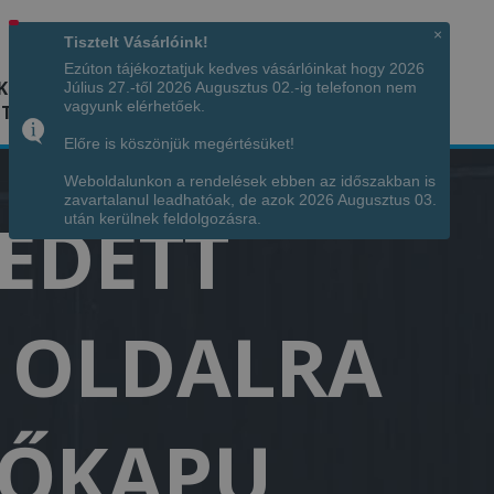
Hívjon minket!
+36 70 7342034
×
Tisztelt Vásárlóink!
Ezúton tájékoztatjuk kedves vásárlóinkat hogy 2026
K
KÉPGALÉRIA
INFÓ
ELÉRHETŐSÉG
Július 27.-től 2026 Augusztus 02.-ig telefonon nem
vagyunk elérhetőek.
TÁJA
Előre is köszönjük megértésüket!
Weboldalunkon a rendelések ebben az időszakban is
zavartalanul leadhatóak, de azok 2026 Augusztus 03.
FEDETT
után kerülnek feldolgozásra.
T OLDALRA
ENŐKAPU