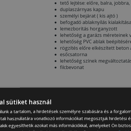
tető lejtése: előre, balra, jobbra,
duplaszárnyas kapu
személyi bejárat ( kis ajtó )
befogadó ablaknyílás kialakítás
lemezborítás horganyzott
lehetőség a garázs méreteinek v
lehetőség PVC ablak beépítésér
rögzítés előre elkészített beton
esőcsatorna
lehetőség színek megváltoztatá
filcbevonat
* WAŻNE INFORMACJE PRZED ZAKUP
al sütiket használ
Garázs színösszeállítása –
Ren
színeire vonatkozó információt 
álunk a tartalom, a hirdetések személyre szabására és a forgalo
megtekintheti a
SZÍNEK PALETT
tali használatára vonatkozó információkat megosztjuk hirdetési 
A termékfotókon látható színek
, akik egyesíthetik azokat más információkkal, amelyeket Ön bizto
eltérhetnek a mobil eszköz / sz