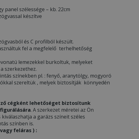
y panel szélessége – kb. 22cm
zögvassal készítve
ögvasból és C profilból készült.
asználtuk fel a megfelelő terhelhetőség
l bevonatú lemezekkel burkoltuk, melyeket
 a szerkezethez.
ntás színekben pl. : fenyő, aranytölgy, mogyoró
gókkal szereltük , melyek biztosítják könnyedén
ző cégként lehetőséget biztosítunk
figurálására
. A szerkezet méretei az Ön
s kiválaszhatja a garázs színeit széles
tás színben is.
agy feláras ) :