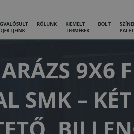
GVALÓSULT
RÓLUNK
KIEMELT
BOLT
SZÍNE
OJEKTJEINK
TERMÉKEK
PALET
ARÁZS 9X6 
L SMK – KÉ
TETŐ, BILL