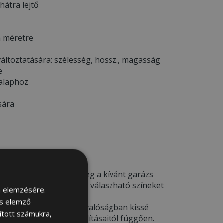
 hátra lejtő
a méretre
áltoztatására: szélesség, hossz., magasság
e
 alaphoz
sára
EM *
deléskor kérjük adja meg a kívánt garázs
a megjegyzés rovatba. A válaszható színeket
m elemzésére.
ÁJA
menü alatt.
és elemző
csak illusztrációk
– a valóságban kissé
sított számukra,
ámítógép képernyő beállításaitól függően.