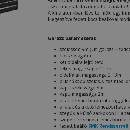
akkor megtalálta a legjobb ajánlatot!
A kínálatunkban lévő termék, egy inn
kiegészítve fedett kocsibeállóval mod
Garázs paraméterei:
szélesség 9m (7m garázs + fedet
hosszúság 6m
két oldalra lejtő tető
teljes magasság elől 3m
oldalfalak magassága 2,13m
billenőkapu széles, vízszintes 
kapu szélessége 3m
kapu magassága 2m
a falak lemezbordázata függőle
a falak és a tető lemezborítás
szegők a külső sarkokon ill. a te
szegecsek színe a lemezborítás
fedett beálló
SMK Rendszerrel!