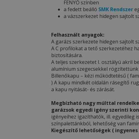
FENYŐ színben
a fedett beálló
SMK Rendszer
eg
a vázszerkezet hidegen sajtolt s
Felhasznált anyagok:
A garázs szerkezete hidegen sajtolt sz
A C profilokat a tető szerkezetéhez h
biztosítására.
A teljes szerkezetet I. osztályú akri
alumínium szegecsekkel rögzítettünk
Billenőkapu – kézi működtetésű ( fami
) A kapu mindkét oldalán rásegítő ru
a kapu nyitását- és zárását.
Megbízható nagy múlttal rendelke
garázsok egyedi igény szerinti kon
igényeihez igazíthatók, ill. egyedileg i
színpalettánkból, lehetőség van famin
Kiegészítő lehetőségek ( ingyenes v