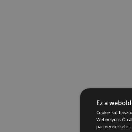
Ez a webold
Cookie-kat haszn
Webhelyünk Ön ál
partnereinkkel is