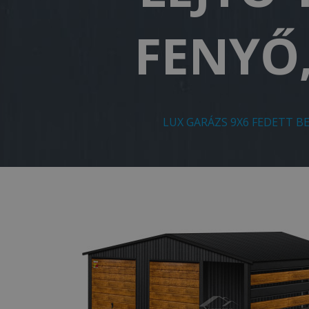
FENYŐ
LUX GARÁZS 9X6 FEDETT B