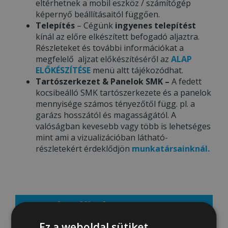
eltérhetnek a mobil eszköz / számítógép
képernyő beállításaitól függően.
Telepítés
– Cégünk
ingyenes telepítést
kínál az előre elkészített befogadó aljaztra.
Részleteket és további információkat a
megfelelő aljzat előkészítéséről az
ALAP
ELŐKÉSZÍTÉSE
menü altt tájékozódhat.
Tartószerkezet & Panelok SMK –
A fedett
kocsibeálló SMK tartószerkezete és a panelok
mennyisége számos tényezőtől függ. pl. a
garázs hosszától és magasságától. A
valóságban kevesebb vagy több is lehetséges
mint ami a vizualizációban látható-
részletekért érdeklődjön
munkatársainknál.
Aktuális ár: 1691000 Ft
Ez a weboldal sütiket