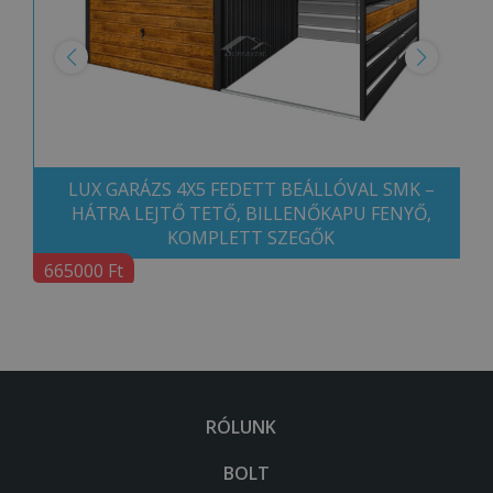
LUX GARÁZS 4X5 FEDETT BEÁLLÓVAL SMK –
HÁTRA LEJTŐ TETŐ, BILLENŐKAPU FENYŐ,
KOMPLETT SZEGŐK
665000 Ft
RÓLUNK
BOLT