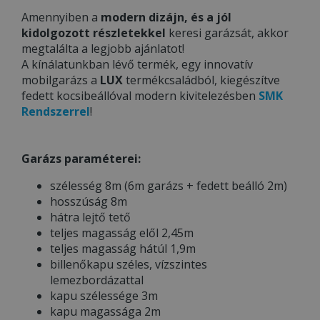
Amennyiben a
modern dizájn, és a jól
kidolgozott részletekkel
keresi garázsát, akkor
megtalálta a legjobb ajánlatot!
A kínálatunkban lévő termék, egy innovatív
mobilgarázs a
LUX
termékcsaládból, kiegészítve
fedett kocsibeállóval modern kivitelezésben
SMK
Rendszerrel
!
Garázs paraméterei:
szélesség 8m (6m garázs + fedett beálló 2m)
hosszúság 8m
hátra lejtő tető
teljes magasság elől 2,45m
teljes magasság hátúl 1,9m
billenőkapu széles, vízszintes
lemezbordázattal
kapu szélessége 3m
kapu magassága 2m