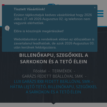
×
Tisztelt Vásárlóink!
Ezúton tájékoztatjuk kedves vásárlóinkat hogy 2026
Július 27.-től 2026 Augusztus 02.-ig telefonon nem
Hívjon minket!
+36 70 7342034
vagyunk elérhetőek.
Előre is köszönjük megértésüket!
Weboldalunkon a rendelések ebben az időszakban is
LUX GARÁZS 8X8 FEDETT BEÁLLÓVAL
zavartalanul leadhatóak, de azok 2026 Augusztus 03.
SMK – HÁTRA LEJTŐ TETŐ,
után kerülnek feldolgozásra.
BILLENŐKAPU, SZEGŐKKEL A
SARKOKON ÉS A TETŐ ÉLEIN
Főoldal
-
TERMÉKEK
-
GARÁZS FEDETT BEÁLLÓVAL SMK
-
LUX GARÁZS 8X8 FEDETT BEÁLLÓVAL SMK –
HÁTRA LEJTŐ TETŐ, BILLENŐKAPU, SZEGŐKKEL
A SARKOKON ÉS A TETŐ ÉLEIN