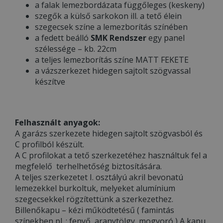
a falak lemezbordázata függőleges (keskeny)
szegők a külső sarkokon ill. a tető élein
szegecsek színe a lemezborítás színében
a fedett beálló
SMK Rendszer
egy panel
szélessége – kb. 22cm
a teljes lemezborítás színe MATT FEKETE
a vázszerkezet hidegen sajtolt szögvassal
készítve
Felhasznált anyagok:
A garázs szerkezete hidegen sajtolt szögvasból és
C profilból készült.
A C profilokat a tető szerkezetéhez használtuk fel a
megfelelő terhelhetőség biztosítására.
A teljes szerkezetet I. osztályú akril bevonatú
lemezekkel burkoltuk, melyeket alumínium
szegecsekkel rögzítettünk a szerkezethez.
Billenőkapu – kézi működtetésű ( famintás
színekben pl. : fenyő, aranytölgy, mogyoró ) A kapu