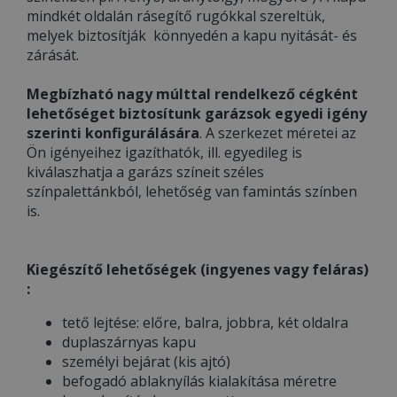
mindkét oldalán rásegítő rugókkal szereltük,
melyek biztosítják könnyedén a kapu nyitását- és
zárását.
Megbízható nagy múlttal rendelkező cégként
lehetőséget biztosítunk garázsok egyedi igény
szerinti konfigurálására
. A szerkezet méretei az
Ön igényeihez igazíthatók, ill. egyedileg is
kiválaszhatja a garázs színeit széles
színpalettánkból, lehetőség van famintás színben
is.
Kiegészítő lehetőségek (ingyenes vagy feláras)
:
tető lejtése: előre, balra, jobbra, két oldalra
duplaszárnyas kapu
személyi bejárat (kis ajtó)
befogadó ablaknyílás kialakítása méretre