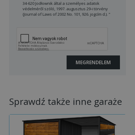
34-620 Jodłownik által a személyes adatok
védelméről szóló, 1997. augusztus 29-i törvény
(Journal of Laws of 2002 No. 101, 926. jogcím d.). "
Sprawdź także inne garaże