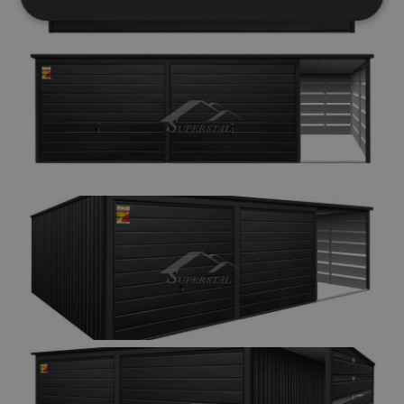
Elengedhetetlenül
Teljesítmény
szükséges
Célzás
Funkcionalitás
Besorolatlan