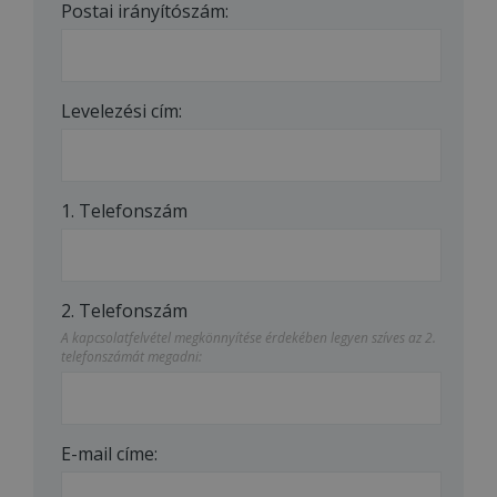
Postai irányítószám:
Levelezési cím:
1. Telefonszám
2. Telefonszám
A kapcsolatfelvétel megkönnyítése érdekében legyen szíves az 2.
telefonszámát megadni:
E-mail címe: