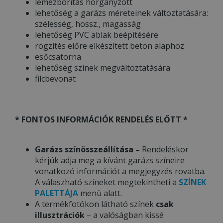
lemezborítás horganyzott
lehetőség a garázs méreteinek változtatására:
szélesség, hossz., magasság
lehetőség PVC ablak beépítésére
rögzítés előre elkészített beton alaphoz
esőcsatorna
lehetőség színek megváltoztatására
filcbevonat
* FONTOS INFORMÁCIÓK RENDELÉS ELŐTT *
Garázs színösszeállítása –
Rendeléskor
kérjük adja meg a kívánt garázs színeire
vonatkozó információt a megjegyzés rovatba.
A válaszható színeket megtekintheti a
SZÍNEK
PALETTÁJA
menü alatt.
A termékfotókon látható színek
csak
illusztrációk
– a valóságban kissé