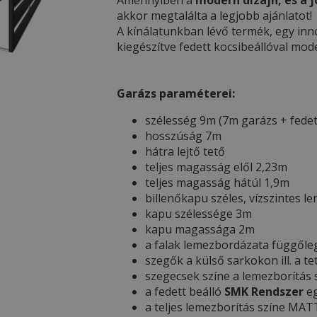
akkor megtalálta a legjobb ajánlatot!
A kínálatunkban lévő termék, egy inn
kiegészítve fedett kocsibeállóval mod
Garázs paraméterei:
szélesség 9m (7m garázs + fedet
hosszúság 7m
hátra lejtő tető
teljes magasság elől 2,23m
teljes magasság hátúl 1,9m
billenőkapu széles, vízszintes l
kapu szélessége 3m
kapu magassága 2m
a falak lemezbordázata függőle
szegők a külső sarkokon ill. a te
szegecsek színe a lemezborítás
a fedett beálló
SMK Rendszer
eg
a teljes lemezborítás színe MA