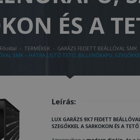
KON ÉS A TE
Főoldal
-
TERMÉKEK
-
GARÁZS FEDETT BEÁLLÓVAL SMK
ÓVAL SMK – HÁTRA LEJTŐ TETŐ, BILLENŐKAPU, SZEGŐKKE
Leírás:
LUX GARÁZS 9X7 FEDETT BEÁLLÓVAL
SZEGŐKKEL A SARKOKON ÉS A TETŐ 
Amennyiben a
modern dizájn, és a j