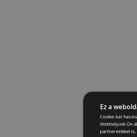
Ez a webold
Cookie-kat haszn
Webhelyünk Ön ál
partnereinkkel is