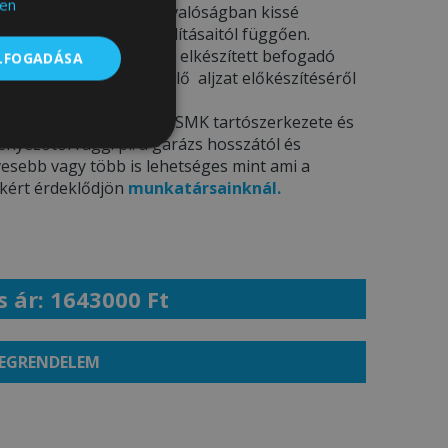
en
csak illusztrációk
– a valóságban kissé
ámítógép képernyő beállításaitól függően.
elepítést
kínál az előre elkészített befogadó
ELFOGADÁSA
 információkat a megfelelő aljzat előkészítéséről
t tájékozódhat.
K –
A fedett kocsibeálló SMK tartószerkezete és
yezőtől függ. pl. a garázs hosszától és
Besorolatlan
esebb vagy több is lehetséges mint ami a
ekért érdeklődjön
munkatársainknál.
s ár: 1643000 Ft
EGRENDELEM