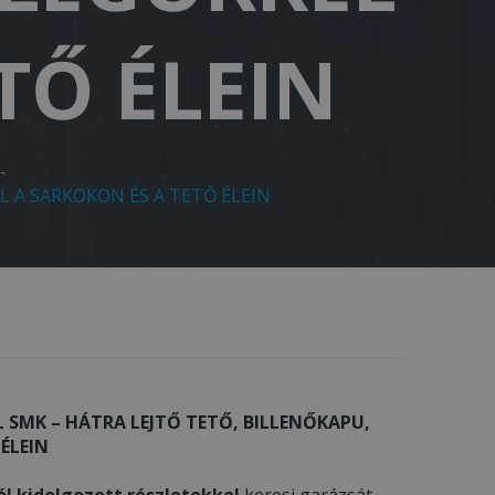
TŐ ÉLEIN
-
L A SARKOKON ÉS A TETŐ ÉLEIN
 SMK – HÁTRA LEJTŐ TETŐ, BILLENŐKAPU,
ÉLEIN
ól kidolgozott részletekkel
keresi garázsát,