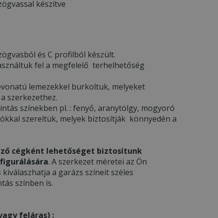
zögvassal készítve
ögvasból és C profilból készült.
asználtuk fel a megfelelő terhelhetőség
l bevonatú lemezekkel burkoltuk, melyeket
 a szerkezethez.
ntás színekben pl. : fenyő, aranytölgy, mogyoró
gókkal szereltük, melyek biztosítják könnyedén a
ző cégként lehetőséget biztosítunk
figurálására
. A szerkezet méretei az Ön
s kiválaszhatja a garázs színeit széles
tás színben is.
agy feláras) :