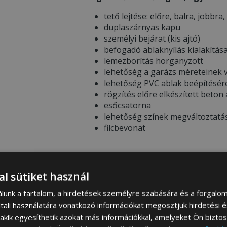
tető lejtése: előre, balra, jobbra,
duplaszárnyas kapu
személyi bejárat (kis ajtó)
befogadó ablaknyílás kialakítás
lemezborítás horganyzott
lehetőség a garázs méreteinek v
lehetőség PVC ablak beépítésér
rögzítés előre elkészített beton
esőcsatorna
lehetőség színek megváltoztatá
filcbevonat
* FONTOS INFORMÁCIÓK RENDELÉS 
al sütiket használ
álunk a tartalom, a hirdetések személyre szabására és a forgalo
Garázs színösszeállítása –
Ren
tali használatára vonatkozó információkat megosztjuk hirdetési 
színeire vonatkozó információt 
, akik egyesíthetik azokat más információkkal, amelyeket Ön bizto
megtekintheti a
SZÍNEK PALETT