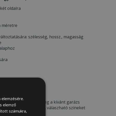
 két oldalra
a méretre
áltoztatására: szélesség, hossz., magasság
e
 alaphoz
sára
ELŐTT *
m elemzésére.
deléskor kérjük adja meg a kívánt garázs
és elemző
a megjegyzés rovatba. A válaszható színeket
sított számukra,
ÁJA
menü alatt.