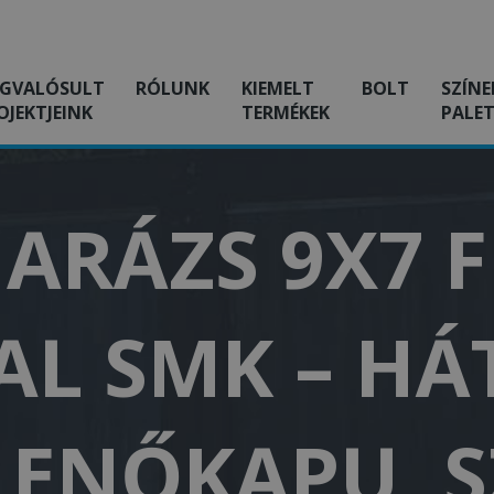
GVALÓSULT
RÓLUNK
KIEMELT
BOLT
SZÍNE
OJEKTJEINK
TERMÉKEK
PALET
ARÁZS 9X7 
L SMK – HÁ
LLENŐKAPU, 