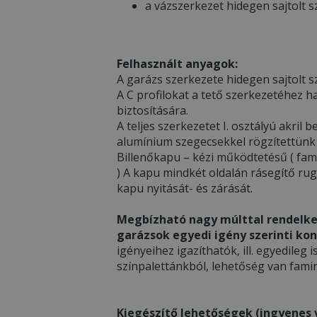
a vázszerkezet hidegen sajtolt s
Felhasznált anyagok:
A garázs szerkezete hidegen sajtolt sz
A C profilokat a tető szerkezetéhez h
biztosítására.
A teljes szerkezetet I. osztályú akri
alumínium szegecsekkel rögzítettünk
Billenőkapu – kézi működtetésű ( fami
) A kapu mindkét oldalán rásegítő ru
kapu nyitását- és zárását.
Megbízható nagy múlttal rendelke
garázsok egyedi igény szerinti kon
igényeihez igazíthatók, ill. egyedileg i
színpalettánkból, lehetőség van famin
Kiegészítő lehetőségek (ingyenes v