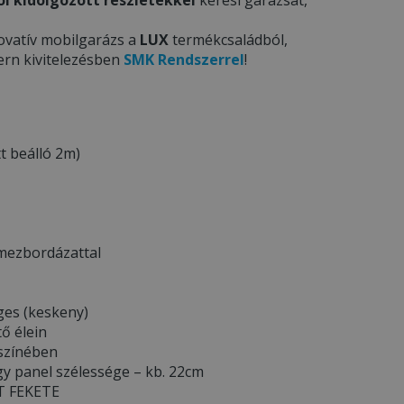
ovatív mobilgarázs a
LUX
termékcsaládból,
ern kivitelezésben
SMK Rendszerrel
!
t beálló 2m)
emezbordázattal
ges (keskeny)
tő élein
 színében
y panel szélessége – kb. 22cm
TT FEKETE