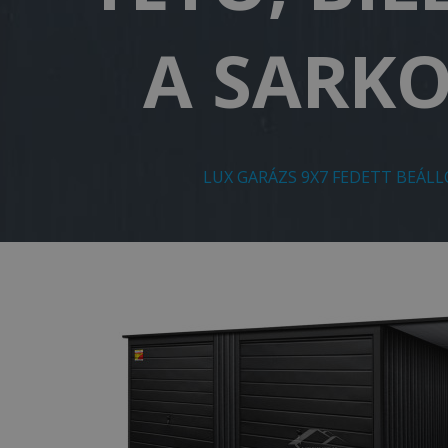
A SARKO
LUX GARÁZS 9X7 FEDETT BEÁLL