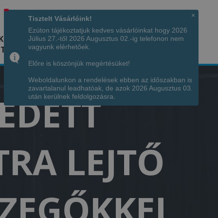
Hívjon minket!
+36 70 7342034
×
Tisztelt Vásárlóink!
Ezúton tájékoztatjuk kedves vásárlóinkat hogy 2026
K
KÉPGALÉRIA
INFÓ
ELÉRHETŐSÉG
Július 27.-től 2026 Augusztus 02.-ig telefonon nem
vagyunk elérhetőek.
TÁJA
Előre is köszönjük megértésüket!
Weboldalunkon a rendelések ebben az időszakban is
zavartalanul leadhatóak, de azok 2026 Augusztus 03.
FEDETT
után kerülnek feldolgozásra.
TRA LEJTŐ
SZEGŐKKEL