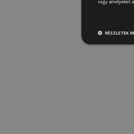
vagy amelyeket a 
RÉSZLETEK M
Elengedhetetle
szükséges