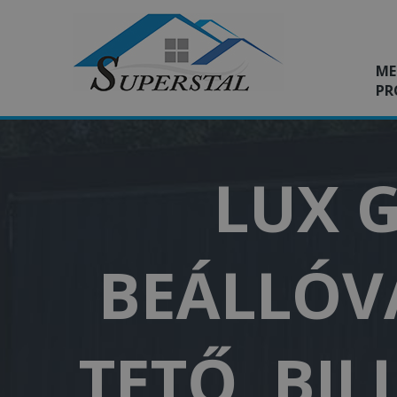
ME
PR
LUX G
BEÁLLÓVA
TETŐ, BI