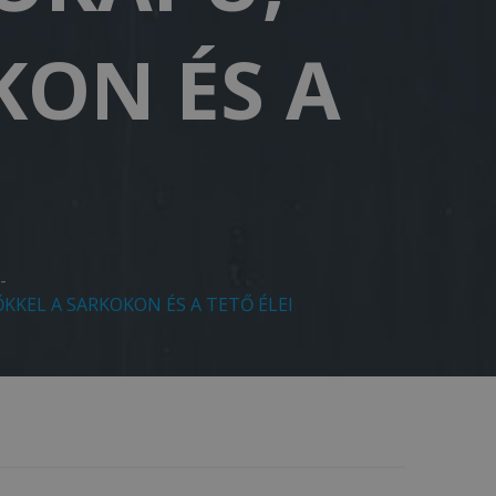
KON ÉS A
-
KKEL A SARKOKON ÉS A TETŐ ÉLEI