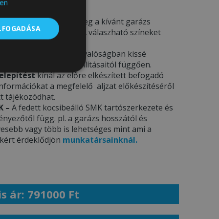
en
deléskor kérjük adja meg a kívánt garázs
ELFOGADÁSA
a megjegyzés rovatba. A válaszható színeket
ÁJA
menü alatt.
csak illusztrációk
– a valóságban kissé
ámítógép képernyő beállításaitól függően.
Besorolatlan
elepítést
kínál az előre elkészített befogadó
 információkat a megfelelő aljzat előkészítéséről
t tájékozódhat.
K –
A fedett kocsibeálló SMK tartószerkezete és
yezőtől függ. pl. a garázs hosszától és
esebb vagy több is lehetséges mint ami a
ekért érdeklődjön
munkatársainknál.
s ár: 791000 Ft