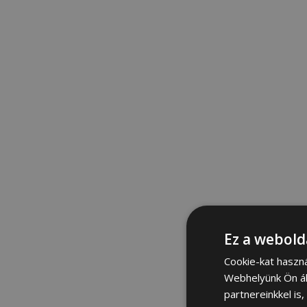
Ez a webold
Cookie-kat haszn
Webhelyünk Ön ál
partnereinkkel is