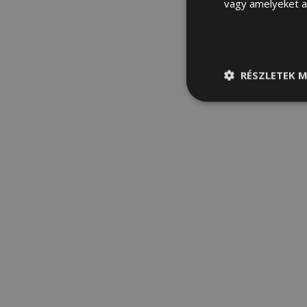
vagy amelyeket a 
RÉSZLETEK M
Elengedhetetle
szükséges