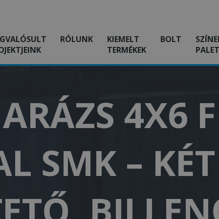
GVALÓSULT
RÓLUNK
KIEMELT
BOLT
SZÍNE
OJEKTJEINK
TERMÉKEK
PALET
ARÁZS 4X6 
L SMK – KÉ
TETŐ, BILLE