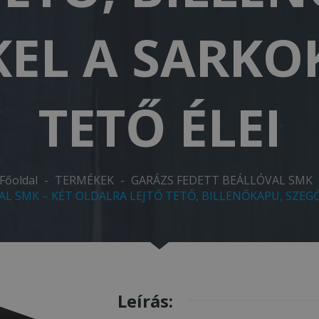
EL A SARKO
TETŐ ÉLEI
Főoldal
-
TERMÉKEK
-
GARÁZS FEDETT BEÁLLÓVAL SMK
AL SMK – KÉT OLDALRA LEJTŐ TETŐ, BILLENŐKAPU, SZEGŐ
Leírás: