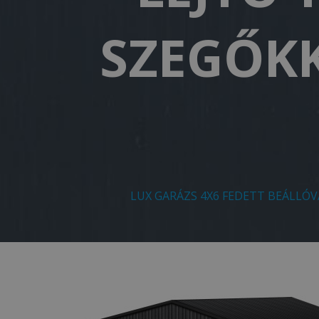
SZEGŐKK
LUX GARÁZS 4X6 FEDETT BEÁLLÓV