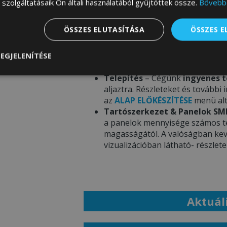
szolgáltatásaik Ön általi használatából gyűjtöttek össze.
Bővebb
Garázs színösszeállítása –
Ren
ÖSSZES ELUTASÍTÁSA
ÖSSZES 
színeire vonatkozó információt 
megtekintheti a
SZÍNEK PALETT
A termékfotókon látható színek
EGJELENÍTÉSE
eltérhetnek a mobil eszköz / sz
nül
Teljesítmény
Célzás
Funkcionalitás
Telepítés
– Cégünk
ingyenes t
aljaztra. Részleteket és további
az
ALAP ELŐKÉSZÍTÉSE
menü alt
Tartószerkezet & Panelok SM
a panelok mennyisége számos tén
magasságától. A valóságban kev
vizualizációban látható- részlet
Aktuáli