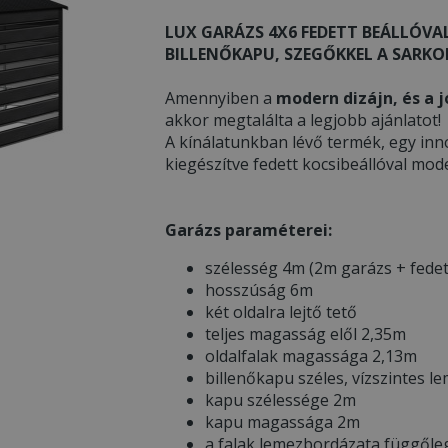
LUX GARÁZS 4X6 FEDETT BEÁLLÓVAL
BILLENŐKAPU, SZEGŐKKEL A SARKOK
Amennyiben a
modern dizájn, és a j
akkor megtalálta a legjobb ajánlatot!
A kínálatunkban lévő termék, egy inn
kiegészítve fedett kocsibeállóval mod
Garázs paraméterei:
szélesség 4m (2m garázs + fedet
hosszúság 6m
két oldalra lejtő tető
teljes magasság elől 2,35m
oldalfalak magassága 2,13m
billenőkapu széles, vízszintes l
kapu szélessége 2m
kapu magassága 2m
a falak lemezbordázata függőle