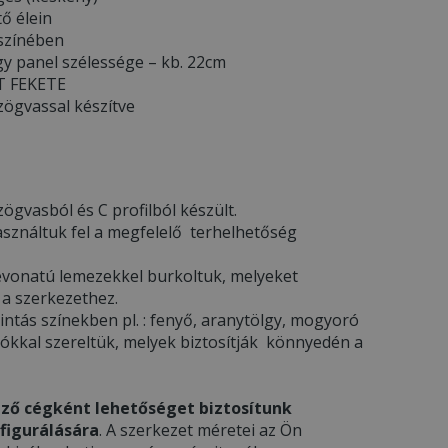
tő élein
 színében
y panel szélessége – kb. 22cm
TT FEKETE
zögvassal készítve
ögvasból és C profilból készült.
asználtuk fel a megfelelő terhelhetőség
l bevonatú lemezekkel burkoltuk, melyeket
 a szerkezethez.
ntás színekben pl. : fenyő, aranytölgy, mogyoró
gókkal szereltük, melyek biztosítják könnyedén a
ző cégként lehetőséget biztosítunk
figurálására
. A szerkezet méretei az Ön