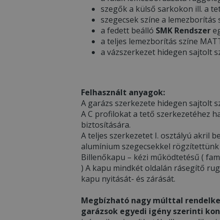
szegők a külső sarkokon ill. a te
szegecsek színe a lemezborítás
a fedett beálló
SMK Rendszer
eg
a teljes lemezborítás színe MA
a vázszerkezet hidegen sajtolt s
Felhasznált anyagok:
A garázs szerkezete hidegen sajtolt sz
A C profilokat a tető szerkezetéhez h
biztosítására.
A teljes szerkezetet I. osztályú akri
alumínium szegecsekkel rögzítettünk
Billenőkapu – kézi működtetésű ( fami
) A kapu mindkét oldalán rásegítő ru
kapu nyitását- és zárását.
Megbízható nagy múlttal rendelke
garázsok egyedi igény szerinti kon