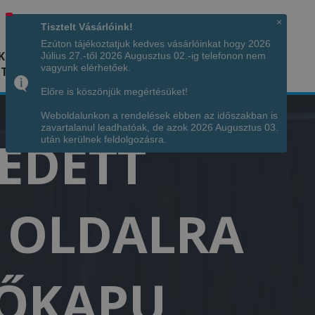
Hívjon minket!
+36 70 7342034
×
Tisztelt Vásárlóink!
Ezúton tájékoztatjuk kedves vásárlóinkat hogy 2026
K
KÉPGALÉRIA
INFÓ
ELÉRHETŐSÉG
Július 27.-től 2026 Augusztus 02.-ig telefonon nem
vagyunk elérhetőek.
TÁJA
Előre is köszönjük megértésüket!
Weboldalunkon a rendelések ebben az időszakban is
zavartalanul leadhatóak, de azok 2026 Augusztus 03.
FEDETT
után kerülnek feldolgozásra.
T OLDALRA
NŐKAPU,