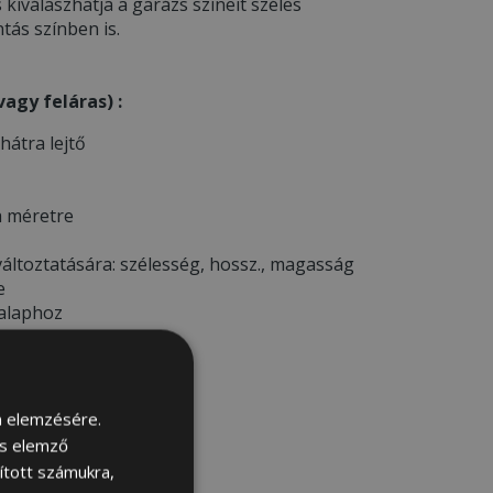
s kiválaszhatja a garázs színeit széles
tás színben is.
agy feláras) :
 hátra lejtő
a méretre
áltoztatására: szélesség, hossz., magasság
e
 alaphoz
sára
m elemzésére.
és elemző
sított számukra,
ELŐTT *