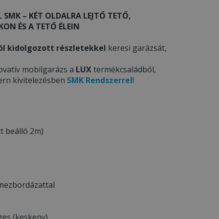
 SMK – KÉT OLDALRA LEJTŐ TETŐ,
ON ÉS A TETŐ ÉLEIN
ól kidolgozott részletekkel
keresi garázsát,
ovatív mobilgarázs a
LUX
termékcsaládból,
ern kivitelezésben
SMK Rendszerrel
!
t beálló 2m)
emezbordázattal
ges (keskeny)