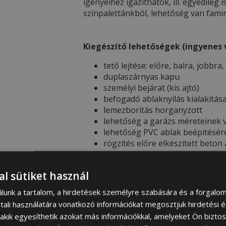
igényeihez igazíthatók, ill. egyedileg i
színpalettánkból, lehetőség van famin
Kiegészítő lehetőségek (ingyenes v
tető lejtése: előre, balra, jobbra,
duplaszárnyas kapu
személyi bejárat (kis ajtó)
befogadó ablaknyílás kialakítás
lemezborítás horganyzott
lehetőség a garázs méreteinek v
lehetőség PVC ablak beépítésér
rögzítés előre elkészített beton
esőcsatorna
lehetőség színek megváltoztatá
al sütiket használ
filcbevonat
álunk a tartalom, a hirdetések személyre szabására és a forgalo
tali használatára vonatkozó információkat megosztjuk hirdetési 
, akik egyesíthetik azokat más információkkal, amelyeket Ön bizto
* FONTOS INFORMÁCIÓK RENDELÉS 