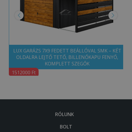
LUX GARÁZS 7X9 FEDETT BEÁLLÓVAL SMK – KÉT
OLDALRA LEJTŐ TETŐ, BILLENŐKAPU FENYŐ,
KOMPLETT SZEGŐK
1512000 Ft
RÓLUNK
BOLT