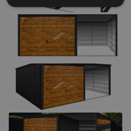
Elengedhetetlenül
Teljesítmény
szükséges
Célzás
Funkcionalitás
Besorolatlan