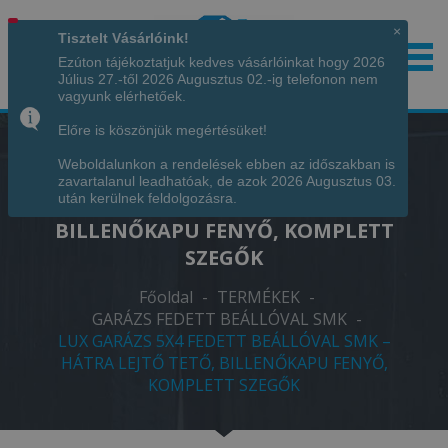
×
Tisztelt Vásárlóink!
Ezúton tájékoztatjuk kedves vásárlóinkat hogy 2026
Július 27.-től 2026 Augusztus 02.-ig telefonon nem
Hívjon minket!
+36 70 7342034
vagyunk elérhetőek.
Előre is köszönjük megértésüket!
Weboldalunkon a rendelések ebben az időszakban is
LUX GARÁZS 5X4 FEDETT BEÁLLÓVAL
zavartalanul leadhatóak, de azok 2026 Augusztus 03.
SMK – HÁTRA LEJTŐ TETŐ,
után kerülnek feldolgozásra.
BILLENŐKAPU FENYŐ, KOMPLETT
SZEGŐK
Főoldal
-
TERMÉKEK
-
GARÁZS FEDETT BEÁLLÓVAL SMK
-
LUX GARÁZS 5X4 FEDETT BEÁLLÓVAL SMK –
HÁTRA LEJTŐ TETŐ, BILLENŐKAPU FENYŐ,
KOMPLETT SZEGŐK