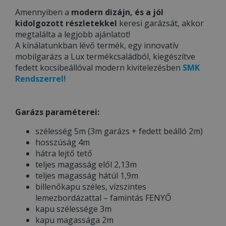
Amennyiben a
modern dizájn, és a jól
kidolgozott részletekkel
keresi garázsát, akkor
megtalálta a legjobb ajánlatot!
A kínálatunkban lévő termék, egy innovatív
mobilgarázs a Lux termékcsaládból, kiegészítve
fedett kocsibeállóval modern kivitelezésben
SMK
Rendszerrel!
Garázs paraméterei:
szélesség 5m (3m garázs + fedett beálló 2m)
hosszúság 4m
hátra lejtő tető
teljes magasság elől 2,13m
teljes magasság hátúl 1,9m
billenőkapu széles, vízszintes
lemezbordázattal – famintás FENYŐ
kapu szélessége 3m
kapu magassága 2m