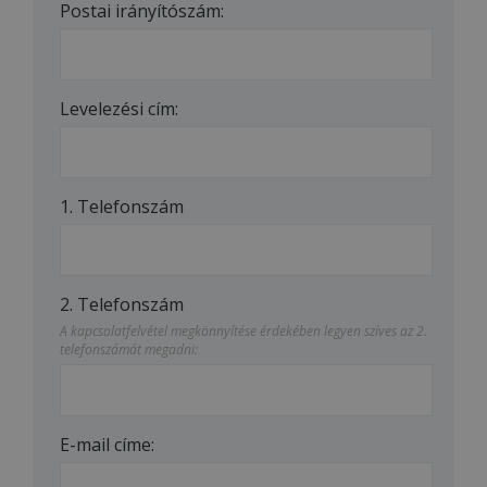
Postai irányítószám:
Levelezési cím:
1. Telefonszám
2. Telefonszám
A kapcsolatfelvétel megkönnyítése érdekében legyen szíves az 2.
telefonszámát megadni:
E-mail címe: