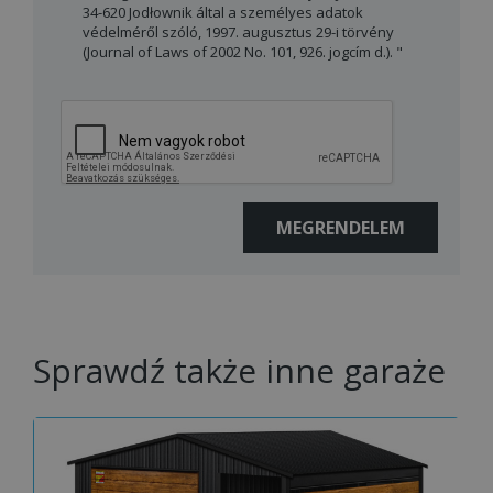
34-620 Jodłownik által a személyes adatok
védelméről szóló, 1997. augusztus 29-i törvény
(Journal of Laws of 2002 No. 101, 926. jogcím d.). "
Sprawdź także inne garaże