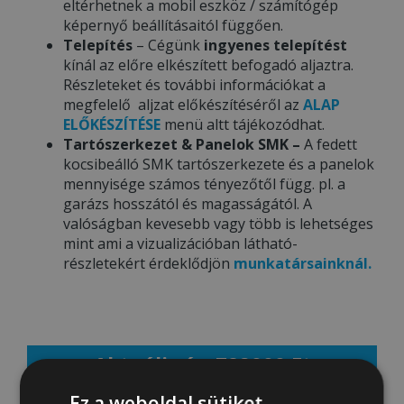
eltérhetnek a mobil eszköz / számítógép
képernyő beállításaitól függően.
Telepítés
– Cégünk
ingyenes telepítést
kínál az előre elkészített befogadó aljaztra.
Részleteket és további információkat a
megfelelő aljzat előkészítéséről az
ALAP
ELŐKÉSZÍTÉSE
menü altt tájékozódhat.
Tartószerkezet & Panelok SMK –
A fedett
kocsibeálló SMK tartószerkezete és a panelok
mennyisége számos tényezőtől függ. pl. a
garázs hosszától és magasságától. A
valóságban kevesebb vagy több is lehetséges
mint ami a vizualizációban látható-
részletekért érdeklődjön
munkatársainknál.
Aktuális ár: 782000 Ft
Ez a weboldal sütiket