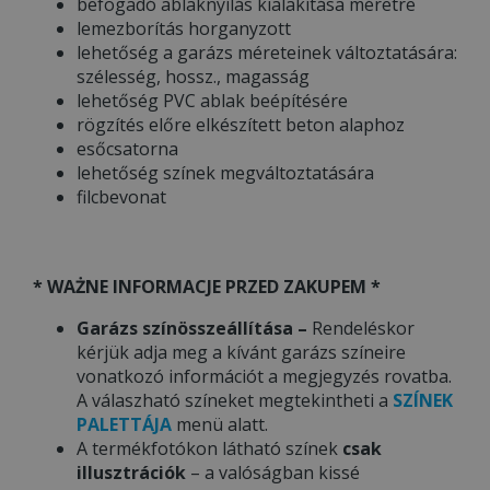
befogadó ablaknyílás kialakítása méretre
lemezborítás horganyzott
lehetőség a garázs méreteinek változtatására:
szélesség, hossz., magasság
lehetőség PVC ablak beépítésére
rögzítés előre elkészített beton alaphoz
esőcsatorna
lehetőség színek megváltoztatására
filcbevonat
* WAŻNE INFORMACJE PRZED ZAKUPEM *
Garázs színösszeállítása –
Rendeléskor
kérjük adja meg a kívánt garázs színeire
vonatkozó információt a megjegyzés rovatba.
A válaszható színeket megtekintheti a
SZÍNEK
PALETTÁJA
menü alatt.
A termékfotókon látható színek
csak
illusztrációk
– a valóságban kissé