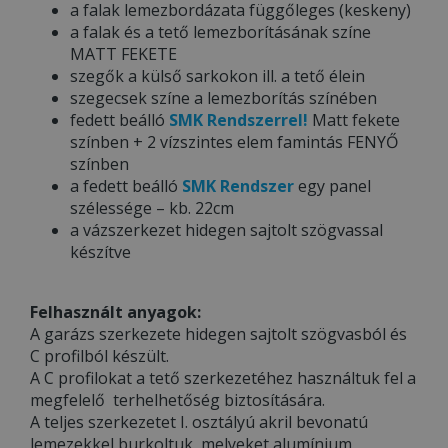
a falak lemezbordázata függőleges (keskeny)
a falak és a tető lemezborításának színe
MATT FEKETE
szegők a külső sarkokon ill. a tető élein
szegecsek színe a lemezborítás színében
fedett beálló
SMK Rendszerrel!
Matt fekete
színben + 2 vízszintes elem famintás FENYŐ
színben
a fedett beálló
SMK Rendszer
egy panel
szélessége – kb. 22cm
a vázszerkezet hidegen sajtolt szögvassal
készítve
Felhasznált anyagok:
A garázs szerkezete hidegen sajtolt szögvasból és
C profilból készült.
A C profilokat a tető szerkezetéhez használtuk fel a
megfelelő terhelhetőség biztosítására.
A teljes szerkezetet I. osztályú akril bevonatú
lemezekkel burkoltuk, melyeket alumínium