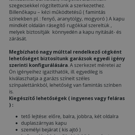
szegecsekkel rögzítettünk a szerkezethez.
Billenőkapu – kézi működtetésű ( famintás
színekben pl. : fenyő, aranytölgy, mogyoró ) A kapu
mindkét oldalán rásegítő rugókkal szereltük ,
melyek biztosítják könnyedén a kapu nyitását- és
zárását.
Megbízható nagy múlttal rendelkező cégként
lehetőséget biztosítunk garázsok egyedi igény
szerinti konfigurálására
. A szerkezet méretei az
Ön igényeihez igazíthatók, ill. egyedileg is
kiválaszhatja a garázs színeit széles
színpalettánkból, lehetőség van famintás színben
is.
Kiegészítő lehetőségek ( ingyenes vagy feláras
) :
tető lejtése: előre, balra, jobbra, két oldalra
duplaszárnyas kapu
személyi bejárat ( kis ajtó )