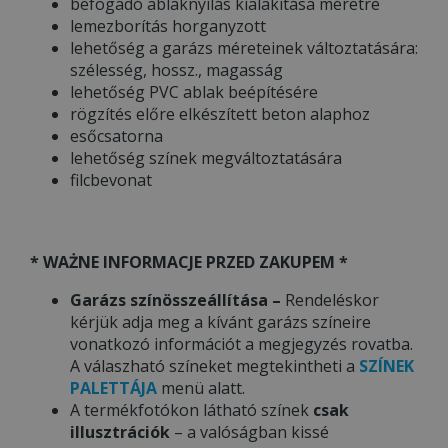
befogadó ablaknyílás kialakítása méretre
lemezborítás horganyzott
lehetőség a garázs méreteinek változtatására:
szélesség, hossz., magasság
lehetőség PVC ablak beépítésére
rögzítés előre elkészített beton alaphoz
esőcsatorna
lehetőség színek megváltoztatására
filcbevonat
* WAŻNE INFORMACJE PRZED ZAKUPEM *
Garázs színösszeállítása –
Rendeléskor
kérjük adja meg a kívánt garázs színeire
vonatkozó információt a megjegyzés rovatba.
A válaszható színeket megtekintheti a
SZÍNEK
PALETTÁJA
menü alatt.
A termékfotókon látható színek
csak
illusztrációk
– a valóságban kissé