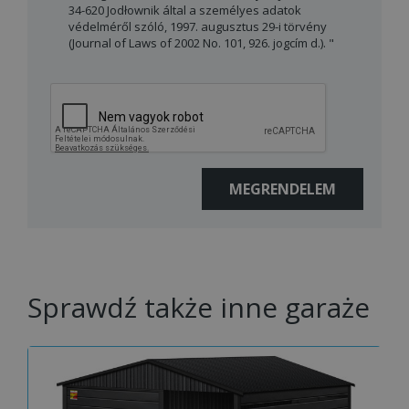
34-620 Jodłownik által a személyes adatok
védelméről szóló, 1997. augusztus 29-i törvény
(Journal of Laws of 2002 No. 101, 926. jogcím d.). "
Sprawdź także inne garaże