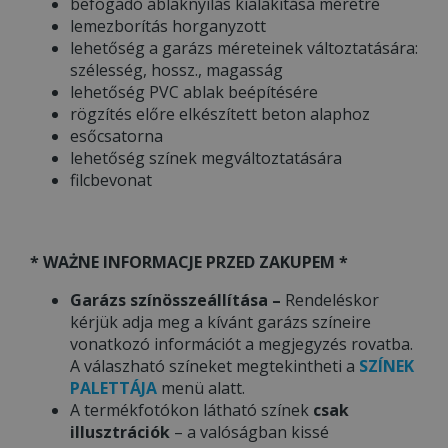
befogadó ablaknyílás kialakítása méretre
lemezborítás horganyzott
lehetőség a garázs méreteinek változtatására:
szélesség, hossz., magasság
lehetőség PVC ablak beépítésére
rögzítés előre elkészített beton alaphoz
esőcsatorna
lehetőség színek megváltoztatására
filcbevonat
* WAŻNE INFORMACJE PRZED ZAKUPEM *
Garázs színösszeállítása –
Rendeléskor
kérjük adja meg a kívánt garázs színeire
vonatkozó információt a megjegyzés rovatba.
A válaszható színeket megtekintheti a
SZÍNEK
PALETTÁJA
menü alatt.
A termékfotókon látható színek
csak
illusztrációk
– a valóságban kissé