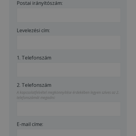
Postai irányítószám:
Levelezési cím:
1. Telefonszám
2. Telefonszám
A kapcsolatfelvétel megkönnyítése érdekében legyen szíves az 2.
telefonszámát megadni:
E-mail címe: