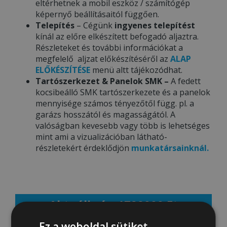
eltérhetnek a mobil eszköz / számítógép
képernyő beállításaitól függően.
Telepítés
– Cégünk
ingyenes telepítést
kínál az előre elkészített befogadó aljaztra.
Részleteket és további információkat a
megfelelő aljzat előkészítéséről az
ALAP
ELŐKÉSZÍTÉSE
menü altt tájékozódhat.
Tartószerkezet & Panelok SMK –
A fedett
kocsibeálló SMK tartószerkezete és a panelok
mennyisége számos tényezőtől függ. pl. a
garázs hosszától és magasságától. A
valóságban kevesebb vagy több is lehetséges
mint ami a vizualizációban látható-
részletekért érdeklődjön
munkatársainknál.
Aktuális ár: 1729000 Ft
Ez a weboldal sütiket