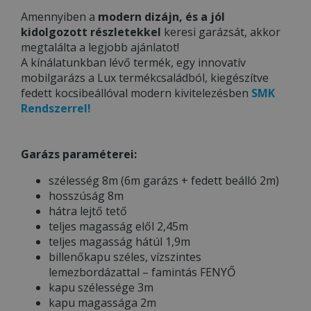
Amennyiben a
modern dizájn, és a jól
kidolgozott részletekkel
keresi garázsát, akkor
megtalálta a legjobb ajánlatot!
A kínálatunkban lévő termék, egy innovatív
mobilgarázs a Lux termékcsaládból, kiegészítve
fedett kocsibeállóval modern kivitelezésben
SMK
Rendszerrel!
Garázs paraméterei:
szélesség 8m (6m garázs + fedett beálló 2m)
hosszúság 8m
hátra lejtő tető
teljes magasság elől 2,45m
teljes magasság hátúl 1,9m
billenőkapu széles, vízszintes
lemezbordázattal – famintás FENYŐ
kapu szélessége 3m
kapu magassága 2m