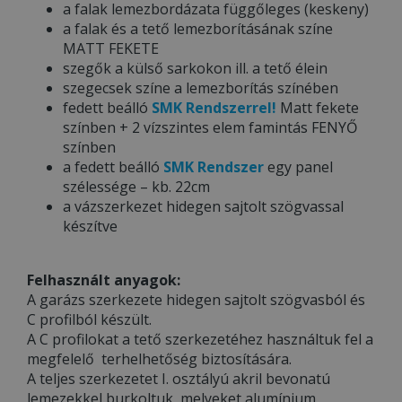
a falak lemezbordázata függőleges (keskeny)
a falak és a tető lemezborításának színe
MATT FEKETE
szegők a külső sarkokon ill. a tető élein
szegecsek színe a lemezborítás színében
fedett beálló
SMK Rendszerrel!
Matt fekete
színben + 2 vízszintes elem famintás FENYŐ
színben
a fedett beálló
SMK Rendszer
egy panel
szélessége – kb. 22cm
a vázszerkezet hidegen sajtolt szögvassal
készítve
Felhasznált anyagok:
A garázs szerkezete hidegen sajtolt szögvasból és
C profilból készült.
A C profilokat a tető szerkezetéhez használtuk fel a
megfelelő terhelhetőség biztosítására.
A teljes szerkezetet I. osztályú akril bevonatú
lemezekkel burkoltuk, melyeket alumínium