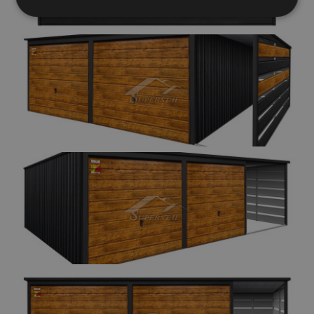
Elengedhetetlenül
Teljesítmény
szükséges
Célzás
Funkcionalitás
Besorolatlan