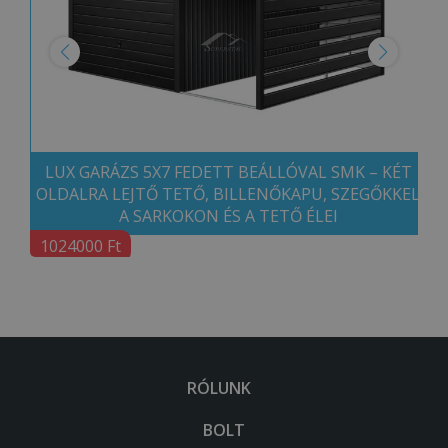
LUX GARÁZS 5X7 FEDETT BEÁLLÓVAL SMK – KÉT
OLDALRA LEJTŐ TETŐ, BILLENŐKAPU, SZEGŐKKEL
A SARKOKON ÉS A TETŐ ÉLEI
1024000 Ft
RÓLUNK
BOLT