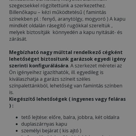
szegecsekkel rögzítettünk a szerkezethez.
Billenőkapu – kézi működtetésű ( famintás
színekben pl. : fenyő, aranytölgy, mogyoró ) A kapu
mindkét oldalán rásegítő rugókkal szereltük ,
melyek biztosítják könnyedén a kapu nyitását- és
zárását.
Megbízható nagy múlttal rendelkező cégként
lehetőséget biztosítunk garázsok egyedi igény
szerinti konfigurálására
. A szerkezet méretei az
Ön igényeihez igazíthatók, ill. egyedileg is
kiválaszhatja a garázs színeit széles
színpalettánkból, lehetőség van famintás színben
is.
Kiegészítő lehetőségek ( ingyenes vagy feláras
) :
tető lejtése: előre, balra, jobbra, két oldalra
duplaszárnyas kapu
személyi bejárat ( kis ajtó )