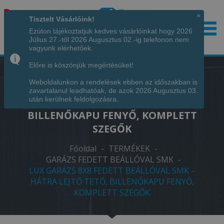
×
Tisztelt Vásárlóink!
Ezúton tájékoztatjuk kedves vásárlóinkat hogy 2026
Július 27.-től 2026 Augusztus 02.-ig telefonon nem
Hívjon minket!
+36 70 7342034
vagyunk elérhetőek.
Előre is köszönjük megértésüket!
Weboldalunkon a rendelések ebben az időszakban is
LUX GARÁZS 8X8 FEDETT BEÁLLÓVAL
zavartalanul leadhatóak, de azok 2026 Augusztus 03.
SMK – HÁTRA LEJTŐ TETŐ,
után kerülnek feldolgozásra.
BILLENŐKAPU FENYŐ, KOMPLETT
SZEGŐK
Főoldal
-
TERMÉKEK
-
GARÁZS FEDETT BEÁLLÓVAL SMK
-
LUX GARÁZS 8X8 FEDETT BEÁLLÓVAL SMK –
HÁTRA LEJTŐ TETŐ, BILLENŐKAPU FENYŐ,
KOMPLETT SZEGŐK