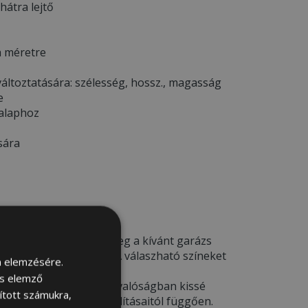
 hátra lejtő
a méretre
áltoztatására: szélesség, hossz., magasság
e
 alaphoz
sára
EM *
deléskor kérjük adja meg a kívánt garázs
a megjegyzés rovatba. A válaszható színeket
m elemzésére.
ÁJA
menü alatt.
és elemző
csak illusztrációk
– a valóságban kissé
sított számukra,
ámítógép képernyő beállításaitól függően.