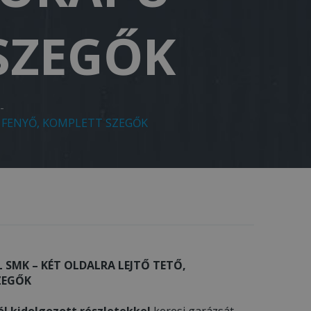
SZEGŐK
-
U FENYŐ, KOMPLETT SZEGŐK
 SMK – KÉT OLDALRA LEJTŐ TETŐ,
ZEGŐK
ól kidolgozott részletekkel
keresi garázsát,