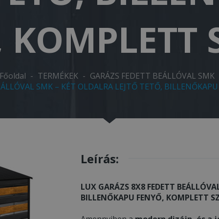
, KOMPLETT 
Főoldal
-
TERMÉKEK
-
GARÁZS FEDETT BEÁLLÓVAL SMK
EÁLLÓVAL SMK – KÉT OLDALRA LEJTŐ TETŐ, BILLENŐKAP
Leírás:
LUX GARÁZS 8X8 FEDETT BEÁLLÓVAL
BILLENŐKAPU FENYŐ, KOMPLETT S
Amennyiben a
modern dizájn, és a j