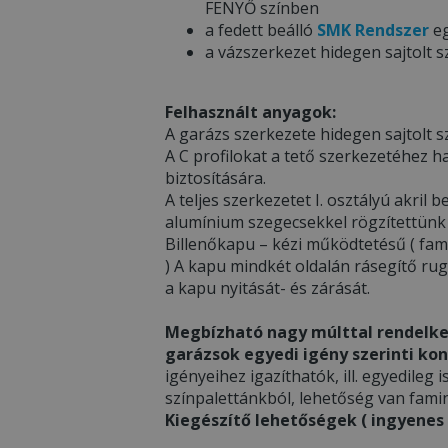
FENYŐ színben
a fedett beálló
SMK Rendszer
eg
a vázszerkezet hidegen sajtolt s
Felhasznált anyagok:
A garázs szerkezete hidegen sajtolt sz
A C profilokat a tető szerkezetéhez h
biztosítására.
A teljes szerkezetet I. osztályú akri
alumínium szegecsekkel rögzítettünk
Billenőkapu – kézi működtetésű ( fami
) A kapu mindkét oldalán rásegítő ru
a kapu nyitását- és zárását.
Megbízható nagy múlttal rendelke
garázsok egyedi igény szerinti kon
igényeihez igazíthatók, ill. egyedileg i
színpalettánkból, lehetőség van famin
Kiegészítő lehetőségek ( ingyenes v