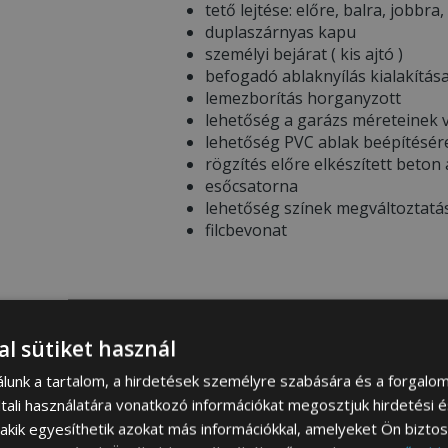
tető lejtése: előre, balra, jobbra,
duplaszárnyas kapu
személyi bejárat ( kis ajtó )
befogadó ablaknyílás kialakítás
lemezborítás horganyzott
lehetőség a garázs méreteinek v
lehetőség PVC ablak beépítésér
rögzítés előre elkészített beton
esőcsatorna
lehetőség színek megváltoztatá
filcbevonat
* WAŻNE INFORMACJE PRZED ZAKUP
al sütiket használ
Garázs színösszeállítása –
Ren
színeire vonatkozó információt 
álunk a tartalom, a hirdetések személyre szabására és a forgalo
megtekintheti a
SZÍNEK PALETT
tali használatára vonatkozó információkat megosztjuk hirdetési 
A termékfotókon látható színek
, akik egyesíthetik azokat más információkkal, amelyeket Ön bizto
eltérhetnek a mobil eszköz / sz