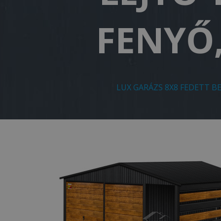
FENYŐ
LUX GARÁZS 8X8 FEDETT B