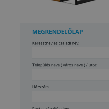
MEGRENDELŐLAP
Keresztnév és családi név:
Település neve ( város neve ) / utca:
Házszám:
Postai irányítószám: