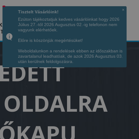
Hívjon minket!
+36 70 7342034
×
Tisztelt Vásárlóink!
Ezúton tájékoztatjuk kedves vásárlóinkat hogy 2026
K
KÉPGALÉRIA
INFÓ
ELÉRHETŐSÉG
Július 27.-től 2026 Augusztus 02.-ig telefonon nem
vagyunk elérhetőek.
TÁJA
Előre is köszönjük megértésüket!
Weboldalunkon a rendelések ebben az időszakban is
zavartalanul leadhatóak, de azok 2026 Augusztus 03.
FEDETT
után kerülnek feldolgozásra.
T OLDALRA
ENŐKAPU