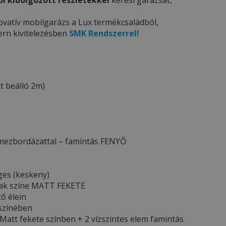
ovatív mobilgarázs a Lux termékcsaládból,
ern kivitelezésben
SMK Rendszerrel!
t beálló 2m)
lemezbordázattal – famintás FENYŐ
ges (keskeny)
ának színe MATT FEKETE
tő élein
 színében
Matt fekete színben + 2 vízszintes elem famintás