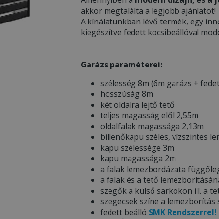
akkor megtalálta a legjobb ajánlatot!
A kínálatunkban lévő termék, egy inn
kiegészítve fedett kocsibeállóval mod
Garázs paraméterei:
szélesség 8m (6m garázs + fedet
hosszúság 8m
két oldalra lejtő tető
teljes magasság elől 2,55m
oldalfalak magassága 2,13m
billenőkapu széles, vízszintes 
kapu szélessége 3m
kapu magassága 2m
a falak lemezbordázata függőle
a falak és a tető lemezborítás
szegők a külső sarkokon ill. a te
szegecsek színe a lemezborítás
fedett beálló
SMK Rendszerrel!