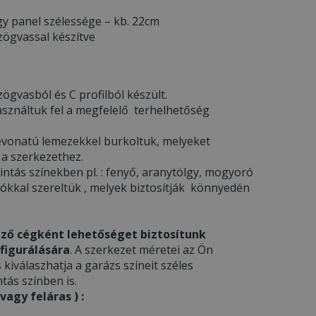
y panel szélessége – kb. 22cm
zögvassal készítve
ögvasból és C profilból készült.
asználtuk fel a megfelelő terhelhetőség
l bevonatú lemezekkel burkoltuk, melyeket
 a szerkezethez.
ntás színekben pl. : fenyő, aranytölgy, mogyoró
gókkal szereltük , melyek biztosítják könnyedén
ző cégként lehetőséget biztosítunk
figurálására
. A szerkezet méretei az Ön
s kiválaszhatja a garázs színeit széles
tás színben is.
agy feláras ) :