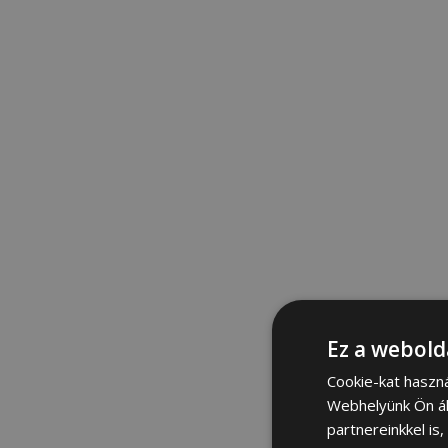
Ez a webold
Cookie-kat haszn
Webhelyünk Ön ál
partnereinkkel is