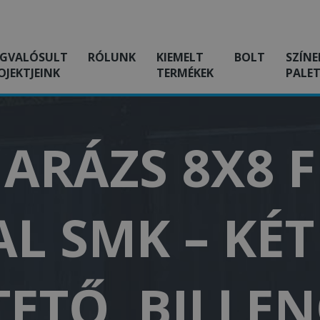
GVALÓSULT
RÓLUNK
KIEMELT
BOLT
SZÍNE
OJEKTJEINK
TERMÉKEK
PALET
ARÁZS 8X8 
L SMK – KÉ
TETŐ, BILL