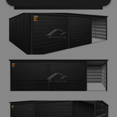
Elengedhetetlenül
Teljesítmény
szükséges
Célzás
Funkcionalitás
Besorolatlan