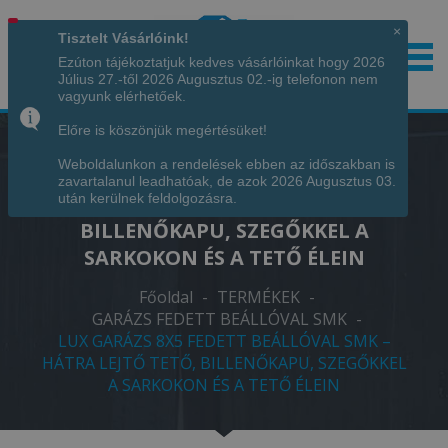
×
Tisztelt Vásárlóink!
Ezúton tájékoztatjuk kedves vásárlóinkat hogy 2026
Július 27.-től 2026 Augusztus 02.-ig telefonon nem
Hívjon minket!
+36 70 7342034
vagyunk elérhetőek.
Előre is köszönjük megértésüket!
Weboldalunkon a rendelések ebben az időszakban is
LUX GARÁZS 8X5 FEDETT BEÁLLÓVAL
zavartalanul leadhatóak, de azok 2026 Augusztus 03.
SMK – HÁTRA LEJTŐ TETŐ,
után kerülnek feldolgozásra.
BILLENŐKAPU, SZEGŐKKEL A
SARKOKON ÉS A TETŐ ÉLEIN
Főoldal
-
TERMÉKEK
-
GARÁZS FEDETT BEÁLLÓVAL SMK
-
LUX GARÁZS 8X5 FEDETT BEÁLLÓVAL SMK –
HÁTRA LEJTŐ TETŐ, BILLENŐKAPU, SZEGŐKKEL
A SARKOKON ÉS A TETŐ ÉLEIN