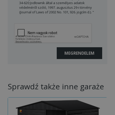
34-620 Jodłownik által a személyes adatok
védelméről szóló, 1997. augusztus 29-i törvény
(Journal of Laws of 2002 No. 101, 926. jogcím d.). "
Sprawdź także inne garaże