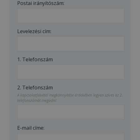
Postai irányítószám:
Levelezési cím:
1. Telefonszám
2. Telefonszám
A kapcsolatfelvétel megkönnyítése érdekében legyen szíves az 2.
telefonszámát megadni:
E-mail címe: