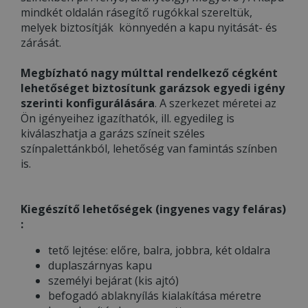
mindkét oldalán rásegítő rugókkal szereltük,
melyek biztosítják könnyedén a kapu nyitását- és
zárását.
Megbízható nagy múlttal rendelkező cégként
lehetőséget biztosítunk garázsok egyedi igény
szerinti konfigurálására
. A szerkezet méretei az
Ön igényeihez igazíthatók, ill. egyedileg is
kiválaszhatja a garázs színeit széles
színpalettánkból, lehetőség van famintás színben
is.
Kiegészítő lehetőségek (ingyenes vagy feláras)
:
tető lejtése: előre, balra, jobbra, két oldalra
duplaszárnyas kapu
személyi bejárat (kis ajtó)
befogadó ablaknyílás kialakítása méretre