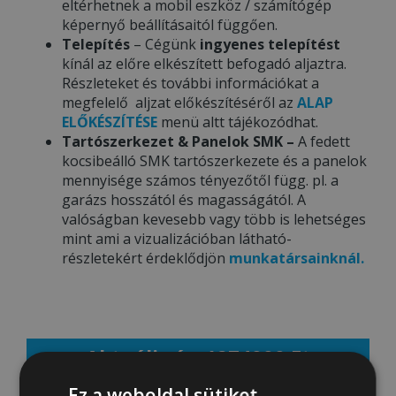
eltérhetnek a mobil eszköz / számítógép
képernyő beállításaitól függően.
Telepítés
– Cégünk
ingyenes telepítést
kínál az előre elkészített befogadó aljaztra.
Részleteket és további információkat a
megfelelő aljzat előkészítéséről az
ALAP
ELŐKÉSZÍTÉSE
menü altt tájékozódhat.
Tartószerkezet & Panelok SMK –
A fedett
kocsibeálló SMK tartószerkezete és a panelok
mennyisége számos tényezőtől függ. pl. a
garázs hosszától és magasságától. A
valóságban kevesebb vagy több is lehetséges
mint ami a vizualizációban látható-
részletekért érdeklődjön
munkatársainknál.
Aktuális ár: 1274000 Ft
Ez a weboldal sütiket