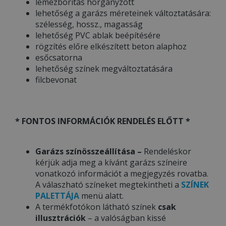
lemezborítás horganyzott
lehetőség a garázs méreteinek változtatására:
szélesség, hossz., magasság
lehetőség PVC ablak beépítésére
rögzítés előre elkészített beton alaphoz
esőcsatorna
lehetőség színek megváltoztatására
filcbevonat
* FONTOS INFORMÁCIÓK RENDELÉS ELŐTT *
Garázs színösszeállítása –
Rendeléskor
kérjük adja meg a kívánt garázs színeire
vonatkozó információt a megjegyzés rovatba.
A válaszható színeket megtekintheti a
SZÍNEK
PALETTÁJA
menü alatt.
A termékfotókon látható színek
csak
illusztrációk
– a valóságban kissé