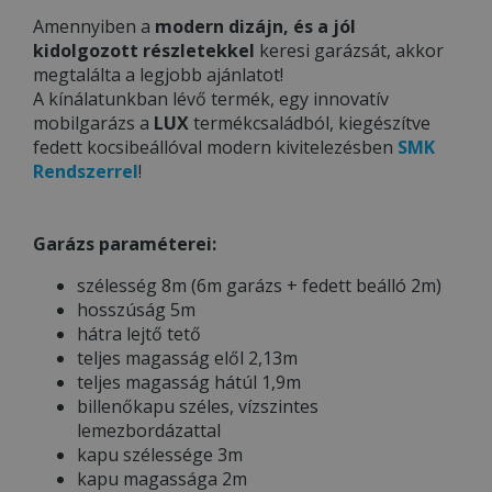
Amennyiben a
modern dizájn, és a jól
kidolgozott részletekkel
keresi garázsát, akkor
megtalálta a legjobb ajánlatot!
A kínálatunkban lévő termék, egy innovatív
mobilgarázs a
LUX
termékcsaládból, kiegészítve
fedett kocsibeállóval modern kivitelezésben
SMK
Rendszerrel
!
Garázs paraméterei:
szélesség 8m (6m garázs + fedett beálló 2m)
hosszúság 5m
hátra lejtő tető
teljes magasság elől 2,13m
teljes magasság hátúl 1,9m
billenőkapu széles, vízszintes
lemezbordázattal
kapu szélessége 3m
kapu magassága 2m