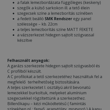
a falak lemezbordázata függőleges (keskeny)
szegők a külső sarkokon ill. a tető élein
szegecsek színe a lemezborítás színében
a fedett beálló
SMK Rendszer
egy panel
szélessége – kb. 22cm
a teljes lemezborítás színe MATT FEKETE
a vázszerkezet hidegen sajtolt szögvassal
készítve
Felhasznált anyagok:
A garázs szerkezete hidegen sajtolt szögvasból és
C profilból készült.
A C profilokat a tető szerkezetéhez használtuk fel a
megfelelő terhelhetőség biztosítására.
A teljes szerkezetet I. osztályú akril bevonatú
lemezekkel burkoltuk, melyeket alumínium
szegecsekkel rögzítettünk a szerkezethez.
Billenőkapu – kézi működtetésű ( famintás
színekben pl. : fenyő, aranytölgy, mogyoró ) A kapu