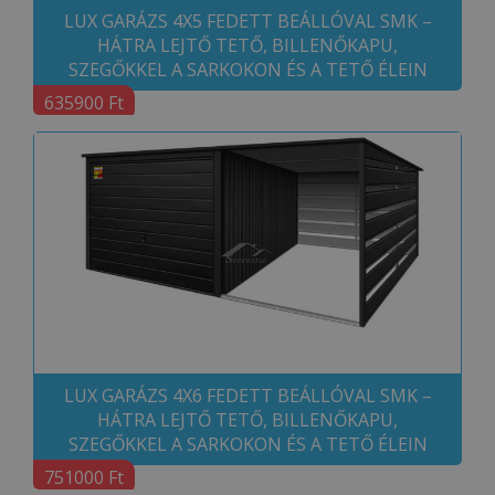
LUX GARÁZS 4X5 FEDETT BEÁLLÓVAL SMK –
HÁTRA LEJTŐ TETŐ, BILLENŐKAPU,
SZEGŐKKEL A SARKOKON ÉS A TETŐ ÉLEIN
635900 Ft
LUX GARÁZS 4X6 FEDETT BEÁLLÓVAL SMK –
HÁTRA LEJTŐ TETŐ, BILLENŐKAPU,
SZEGŐKKEL A SARKOKON ÉS A TETŐ ÉLEIN
751000 Ft