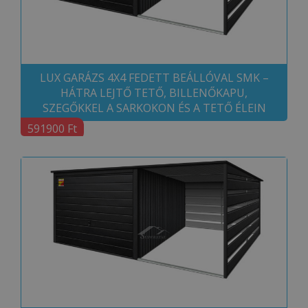
LUX GARÁZS 4X4 FEDETT BEÁLLÓVAL SMK –
HÁTRA LEJTŐ TETŐ, BILLENŐKAPU,
SZEGŐKKEL A SARKOKON ÉS A TETŐ ÉLEIN
591900 Ft