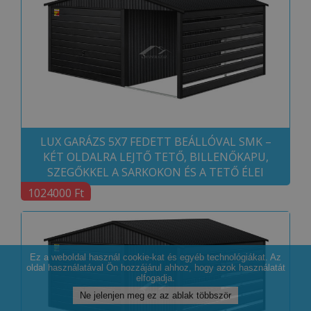
LUX GARÁZS 5X7 FEDETT BEÁLLÓVAL SMK –
KÉT OLDALRA LEJTŐ TETŐ, BILLENŐKAPU,
SZEGŐKKEL A SARKOKON ÉS A TETŐ ÉLEI
1024000 Ft
Ez a weboldal használ cookie-kat és egyéb technológiákat. Az
oldal használatával Ön hozzájárul ahhoz, hogy azok használatát
elfogadja.