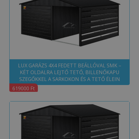
LUX GARÁZS 4X4 FEDETT BEÁLLÓVAL SMK –
KÉT OLDALRA LEJTŐ TETŐ, BILLENŐKAPU
SZEGŐKKEL A SARKOKON ÉS A TETŐ ÉLEIN
619000 Ft