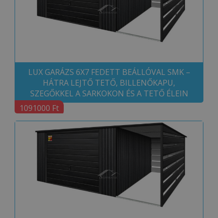
LUX GARÁZS 6X7 FEDETT BEÁLLÓVAL SMK –
HÁTRA LEJTŐ TETŐ, BILLENŐKAPU,
SZEGŐKKEL A SARKOKON ÉS A TETŐ ÉLEIN
1091000 Ft