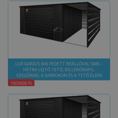
LUX GARÁZS 6X6 FEDETT BEÁLLÓVAL SMK –
HÁTRA LEJTŐ TETŐ, BILLENŐKAPU,
SZEGŐKKEL A SARKOKON ÉS A TETŐ ÉLEIN
1003000 Ft