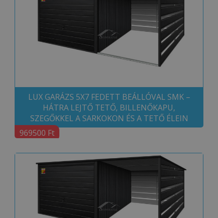
LUX GARÁZS 5X7 FEDETT BEÁLLÓVAL SMK –
HÁTRA LEJTŐ TETŐ, BILLENŐKAPU,
SZEGŐKKEL A SARKOKON ÉS A TETŐ ÉLEIN
969500 Ft