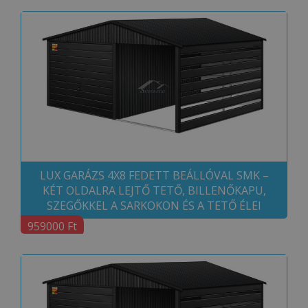
LUX GARÁZS 4X8 FEDETT BEÁLLÓVAL SMK –
KÉT OLDALRA LEJTŐ TETŐ, BILLENŐKAPU,
SZEGŐKKEL A SARKOKON ÉS A TETŐ ÉLEI
959000 Ft