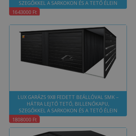
SZEGŐKKEL A SARKOKON ÉS A TETŐ ÉLEIN
1643000 Ft
LUX GARÁZS 9X8 FEDETT BEÁLLÓVAL SMK –
HÁTRA LEJTŐ TETŐ, BILLENŐKAPU,
SZEGŐKKEL A SARKOKON ÉS A TETŐ ÉLEIN
1808000 Ft