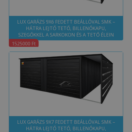
LUX GARÁZS 9X6 FEDETT BEÁLLÓVAL SMK –
HÁTRA LEJTŐ TETŐ, BILLENŐKAPU,
SZEGŐKKEL A SARKOKON ÉS A TETŐ ÉLEIN
1525000 Ft
LUX GARÁZS 9X7 FEDETT BEÁLLÓVAL SMK –
HÁTRA LEJTŐ TETŐ, BILLENŐKAPU,