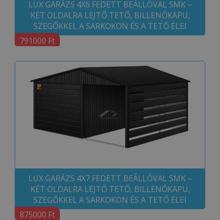
LUX GARÁZS 4X6 FEDETT BEÁLLÓVAL SMK –
KÉT OLDALRA LEJTŐ TETŐ, BILLENŐKAPU,
SZEGŐKKEL A SARKOKON ÉS A TETŐ ÉLEI
791000 Ft
LUX GARÁZS 4X7 FEDETT BEÁLLÓVAL SMK –
KÉT OLDALRA LEJTŐ TETŐ, BILLENŐKAPU,
SZEGŐKKEL A SARKOKON ÉS A TETŐ ÉLEI
875000 Ft