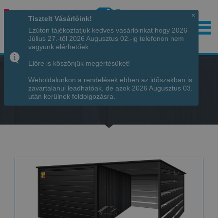
×
Tisztelt Vásárlóink!
Ezúton tájékoztatjuk kedves vásárlóinkat hogy 2026
Július 27.-től 2026 Augusztus 02.-ig telefonon nem
Hívjon minket!
+36 70 7342034
vagyunk elérhetőek.
Előre is köszönjük megértésüket!
Weboldalunkon a rendelések ebben az időszakban is
zavartalanul leadhatóak, de azok 2026 Augusztus 03.
Főoldal
-
TERMÉKEK
-
után kerülnek feldolgozásra.
GARÁZS FEDETT BEÁLLÓVAL SMK