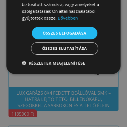
HÁTRA LEJTŐ TETŐ, BILLENŐKAPU,
biztosított számukra, vagy amelyeket a
SZEGŐKKEL A SARKOKON ÉS A TETŐ ÉLEIN
szolgáltatásaik Ön általi használatából
1268000 Ft
gyűjtöttek össze.
Bővebben
ÖSSZES ELFOGADÁSA
ÖSSZES ELUTASÍTÁSA
RÉSZLETEK MEGJELENÍTÉSE
Elengedhetetlenül
Teljesítmény
szükséges
LUX GARÁZS 8X4 FEDETT BEÁLLÓVAL SMK –
HÁTRA LEJTŐ TETŐ, BILLENŐKAPU,
Célzás
Funkcionalitás
SZEGŐKKEL A SARKOKON ÉS A TETŐ ÉLEIN
1185000 Ft
Besorolatlan