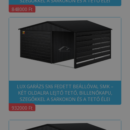
SZEGŐKKEL A SARKOKON ÉS A TETŐ ÉLEI
848000 Ft
LUX GARÁZS 5X6 FEDETT BEÁLLÓVAL SMK –
KÉT OLDALRA LEJTŐ TETŐ, BILLENŐKAPU,
SZEGŐKKEL A SARKOKON ÉS A TETŐ ÉLEI
932000 Ft