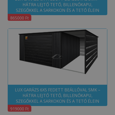
HÁTRA LEJTŐ TETŐ, BILLENŐKAPU,
SZEGŐKKEL A SARKOKON ÉS A TETŐ ÉLEIN
865000 Ft
LUX GARÁZS 6X5 FEDETT BEÁLLÓVAL SMK –
HÁTRA LEJTŐ TETŐ, BILLENŐKAPU,
SZEGŐKKEL A SARKOKON ÉS A TETŐ ÉLEIN
919000 Ft