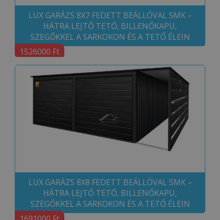
LUX GARÁZS 8X7 FEDETT BEÁLLÓVAL SMK –
HÁTRA LEJTŐ TETŐ, BILLENŐKAPU,
SZEGŐKKEL A SARKOKON ÉS A TETŐ ÉLEIN
1526000 Ft
LUX GARÁZS 8X8 FEDETT BEÁLLÓVAL SMK –
HÁTRA LEJTŐ TETŐ, BILLENŐKAPU,
SZEGŐKKEL A SARKOKON ÉS A TETŐ ÉLEIN
1691000 Ft