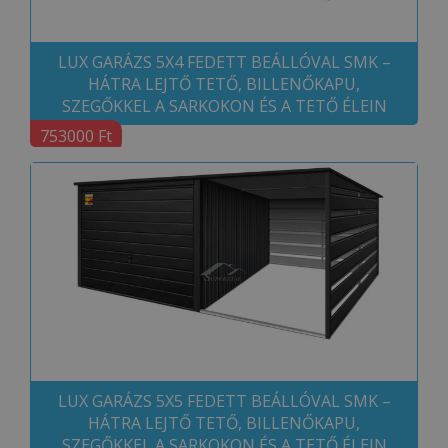
LUX GARÁZS 5X4 FEDETT BEÁLLÓVAL SMK –
HÁTRA LEJTŐ TETŐ, BILLENŐKAPU,
SZEGŐKKEL A SARKOKON ÉS A TETŐ ÉLEIN
753000 Ft
LUX GARÁZS 5X5 FEDETT BEÁLLÓVAL SMK –
HÁTRA LEJTŐ TETŐ, BILLENŐKAPU,
SZEGŐKKEL A SARKOKON ÉS A TETŐ ÉLEIN