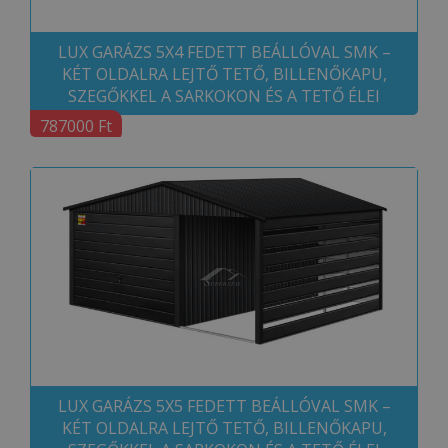
LUX GARÁZS 5X4 FEDETT BEÁLLÓVAL SMK –
KÉT OLDALRA LEJTŐ TETŐ, BILLENŐKAPU,
SZEGŐKKEL A SARKOKON ÉS A TETŐ ÉLEI
787000 Ft
LUX GARÁZS 5X5 FEDETT BEÁLLÓVAL SMK –
KÉT OLDALRA LEJTŐ TETŐ, BILLENŐKAPU,