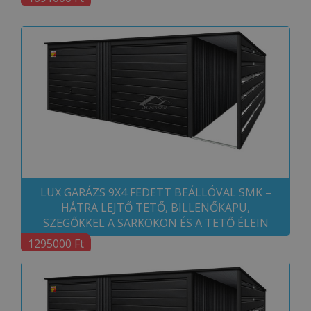
LUX GARÁZS 9X4 FEDETT BEÁLLÓVAL SMK –
HÁTRA LEJTŐ TETŐ, BILLENŐKAPU,
SZEGŐKKEL A SARKOKON ÉS A TETŐ ÉLEIN
1295000 Ft