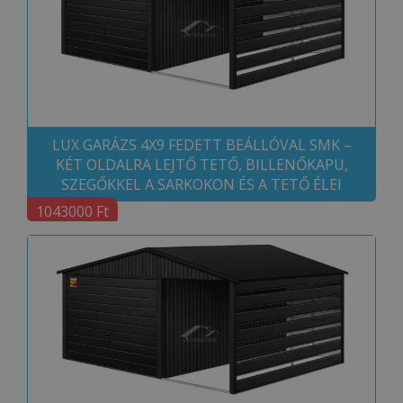
LUX GARÁZS 4X9 FEDETT BEÁLLÓVAL SMK –
KÉT OLDALRA LEJTŐ TETŐ, BILLENŐKAPU,
SZEGŐKKEL A SARKOKON ÉS A TETŐ ÉLEI
1043000 Ft