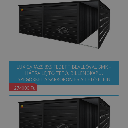
LUX GARÁZS 8X5 FEDETT BEÁLLÓVAL SMK –
HÁTRA LEJTŐ TETŐ, BILLENŐKAPU,
SZEGŐKKEL A SARKOKON ÉS A TETŐ ÉLEIN
1274000 Ft