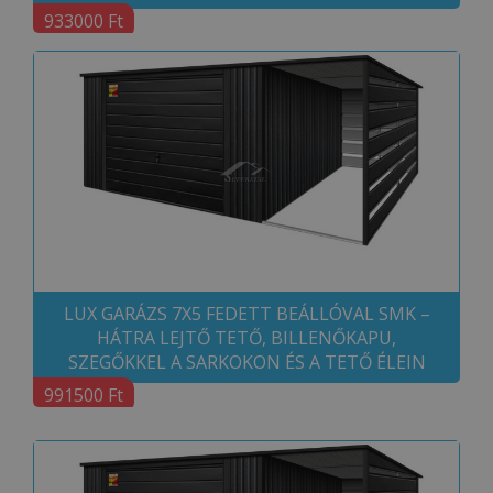
933000 Ft
LUX GARÁZS 7X5 FEDETT BEÁLLÓVAL SMK –
HÁTRA LEJTŐ TETŐ, BILLENŐKAPU,
SZEGŐKKEL A SARKOKON ÉS A TETŐ ÉLEIN
991500 Ft