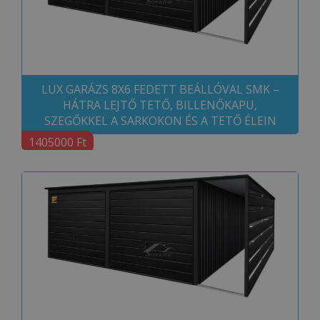
LUX GARÁZS 8X6 FEDETT BEÁLLÓVAL SMK –
HÁTRA LEJTŐ TETŐ, BILLENŐKAPU,
SZEGŐKKEL A SARKOKON ÉS A TETŐ ÉLEIN
1405000 Ft