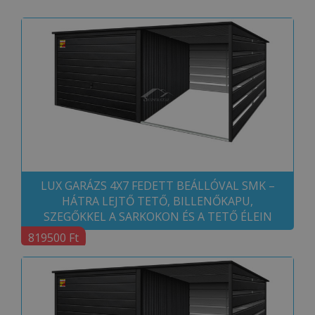
LUX GARÁZS 4X7 FEDETT BEÁLLÓVAL SMK –
HÁTRA LEJTŐ TETŐ, BILLENŐKAPU,
SZEGŐKKEL A SARKOKON ÉS A TETŐ ÉLEIN
819500 Ft