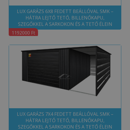
LUX GARÁZS 6X8 FEDETT BEÁLLÓVAL SMK –
HÁTRA LEJTŐ TETŐ, BILLENŐKAPU,
SZEGŐKKEL A SARKOKON ÉS A TETŐ ÉLEIN
1192000 Ft
LUX GARÁZS 7X4 FEDETT BEÁLLÓVAL SMK –
HÁTRA LEJTŐ TETŐ, BILLENŐKAPU,
SZEGŐKKEL A SARKOKON ÉS A TETŐ ÉLEIN