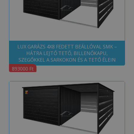
LUX GARÁZS 4X8 FEDETT BEÁLLÓVAL SMK –
HÁTRA LEJTŐ TETŐ, BILLENŐKAPU,
SZEGŐKKEL A SARKOKON ÉS A TETŐ ÉLEIN
893000 Ft