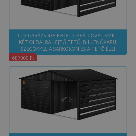
LUX GARÁZS 4X5 FEDETT BEÁLLÓVAL SMK –
KÉT OLDALRA LEJTŐ TETŐ, BILLENŐKAPU,
SZEGŐKKEL A SARKOKON ÉS A TETŐ ÉLEI
687000 Ft