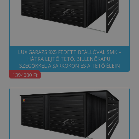
LUX GARÁZS 9X5 FEDETT BEÁLLÓVAL SMK –
HÁTRA LEJTŐ TETŐ, BILLENŐKAPU,
SZEGŐKKEL A SARKOKON ÉS A TETŐ ÉLEIN
1394000 Ft