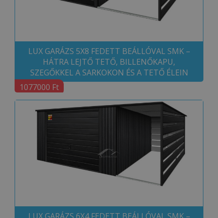
LUX GARÁZS 5X8 FEDETT BEÁLLÓVAL SMK –
HÁTRA LEJTŐ TETŐ, BILLENŐKAPU,
SZEGŐKKEL A SARKOKON ÉS A TETŐ ÉLEIN
1077000 Ft
LUX GARÁZS 6X4 FEDETT BEÁLLÓVAL SMK –