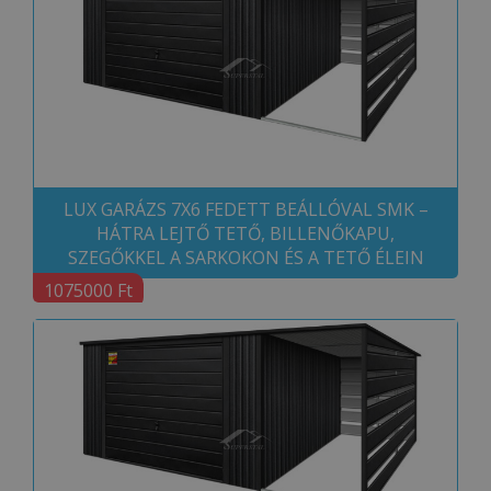
LUX GARÁZS 7X6 FEDETT BEÁLLÓVAL SMK –
HÁTRA LEJTŐ TETŐ, BILLENŐKAPU,
SZEGŐKKEL A SARKOKON ÉS A TETŐ ÉLEIN
1075000 Ft