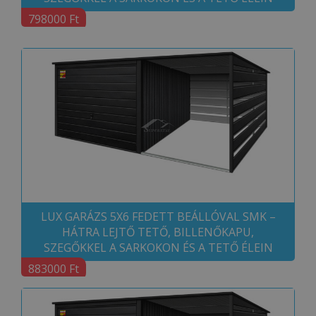
798000 Ft
LUX GARÁZS 5X6 FEDETT BEÁLLÓVAL SMK –
HÁTRA LEJTŐ TETŐ, BILLENŐKAPU,
SZEGŐKKEL A SARKOKON ÉS A TETŐ ÉLEIN
883000 Ft